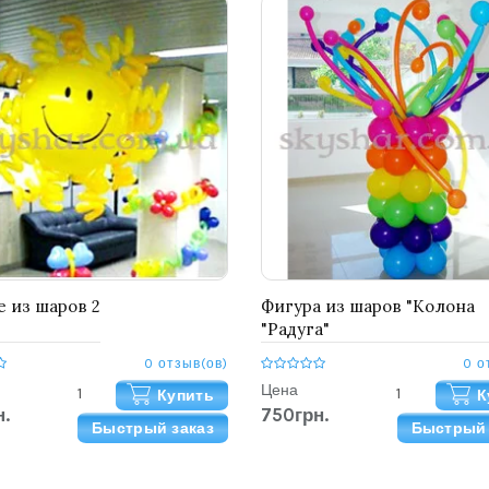
 из шаров 2
Фигура из шаров "Колона
"Радуга"
0 отзыв(ов)
0 о
Цена
Купить
К
.
750грн.
Быстрый заказ
Быстрый 