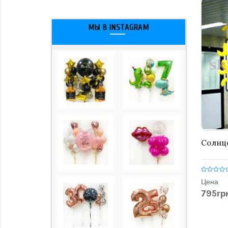
МЫ В INSTAGRAM
Солнце
Цена
795грн