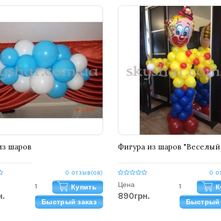
из шаров
Фигура из шаров "Веселый
0 отзыв(ов)
0 о
Цена
Купить
К
.
890грн.
Быстрый заказ
Быстрый 