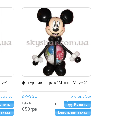
аус"
Фигура из шаров "Микки Маус 2"
тзыв(ов)
0 отзыв(ов)
Цена
упить
Купить
650грн.
заказ
Быстрый заказ