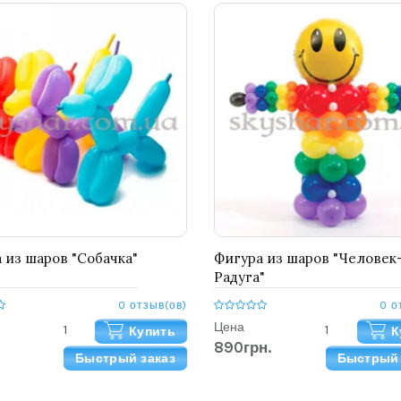
 из шаров "Собачка"
Фигура из шаров "Человек
Радуга"
0 отзыв(ов)
0 о
Цена
Купить
К
890грн.
Быстрый заказ
Быстрый 