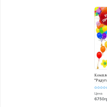
Компл
"Радуг
Цена
6750г