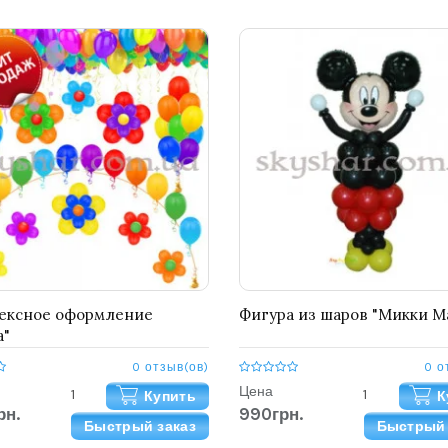
ексное оформление
Фигура из шаров "Микки М
а"
0 отзыв(ов)
0 о
Цена
Купить
К
рн.
990грн.
Быстрый заказ
Быстрый 