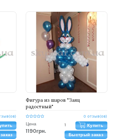
Фигура из шаров "Заяц
радостный"
тзыв(ов)
0 отзыв(ов)
Цена
упить
Купить
1190грн.
заказ
Быстрый заказ