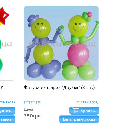
3"
Фигура из шаров "Друзья" (2 шт.)
тзыв(ов)
0 отзыв(ов)
Цена
упить
Купить
790грн.
заказ
Быстрый заказ