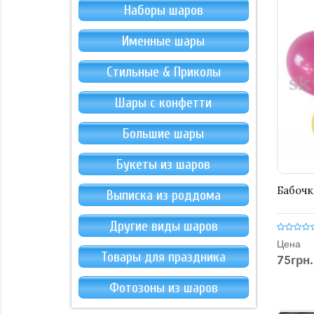
Наборы шаров
Именные шары
Стильные & Приколы
Шары с конфетти
Большие шары
Букеты из шаров
Бабочк
Выписка из роддома
Другие виды шаров
Цена
Товары для праздника
75грн.
Фотозоны из шаров