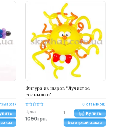
-
Фигура из шаров "Лучистое
солнышко"
тзыв(ов)
0 отзыв(ов)
Цена
упить
Купить
1090грн.
заказ
Быстрый заказ