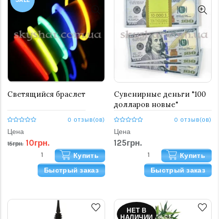
Светящийся браслет
Сувенирные деньги "100
долларов новые"
0 отзыв(ов)
0 отзыв(ов)
Цена
Цена
10грн.
125грн.
15грн.
Купить
Купить
Быстрый заказ
Быстрый заказ
НЕТ В
НАЛИЧИИ