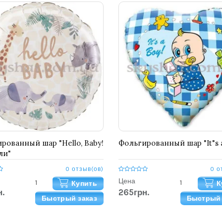
рованный шар "Hello, Baby!
Фольгированный шар "It"s 
ли"
0 отзыв(ов)
0 о
Цена
Купить
К
.
265грн.
Быстрый заказ
Быстрый 