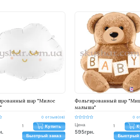
ированный шар "Милое
Фольгированный шар "Миш
"
малыша"
0 отзыв(ов)
0 о
Цена
Купить
К
н.
595грн.
Быстрый заказ
Быстрый 