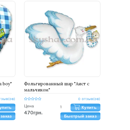
a boy"
Фольгированный шар "Аист с
мальчиком"
тзыв(ов)
0 отзыв(ов)
Цена
упить
Купить
470грн.
заказ
Быстрый заказ