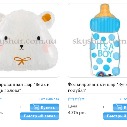
ированный шар "Белый
Фольгированный шар "Бут
ь голова"
голубая"
0 отзыв(ов)
0 о
Цена
Купить
К
н.
470грн.
Быстрый заказ
Быстрый 