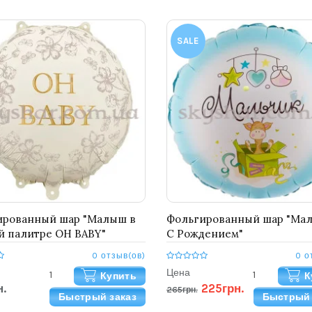
SALE
ированный шар "Малыш в
Фольгированный шар "Мал
 палитре OH BABY"
С Рождением"
0 отзыв(ов)
0 о
Цена
Купить
К
.
225грн.
265грн.
Быстрый заказ
Быстрый 