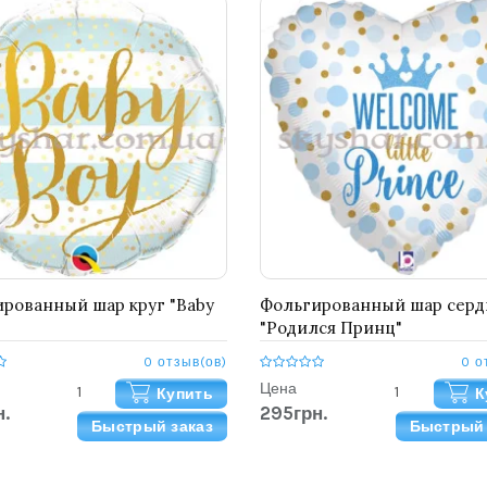
рованный шар круг "Baby
Фольгированный шар серд
"Родился Принц"
0 отзыв(ов)
0 о
Цена
Купить
К
.
295грн.
Быстрый заказ
Быстрый 