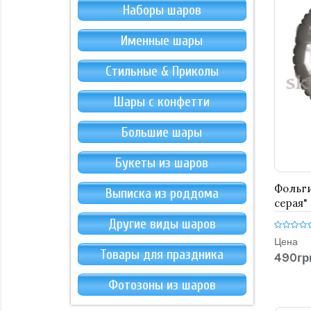
Наборы шаров
Именные шары
Стильные & Приколы
Шары с конфетти
Большие шары
Букеты из шаров
Фольг
Выписка из роддома
серая"
Другие виды шаров
Цена
Товары для праздника
490гр
Фотозоны из шаров