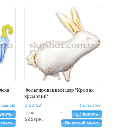
яска
Фольгированный шар "Кролик
кремовий"
тзыв(ов)
0 отзыв(ов)
Цена
упить
Купить
595грн.
заказ
Быстрый заказ