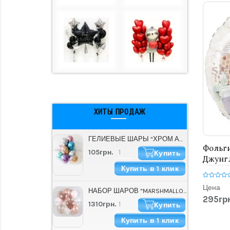
ХИТЫ ПРОДАЖ
ГЕЛИЕВЫЕ ШАРЫ "ХРОМ АССОРТИ" (30 СМ)
Фольги
105грн.
Купить
Джунг
Купить в 1 клик
Цена
НАБОР ШАРОВ "MARSHMALLOW"
295грн
1310грн.
Купить
Купить в 1 клик