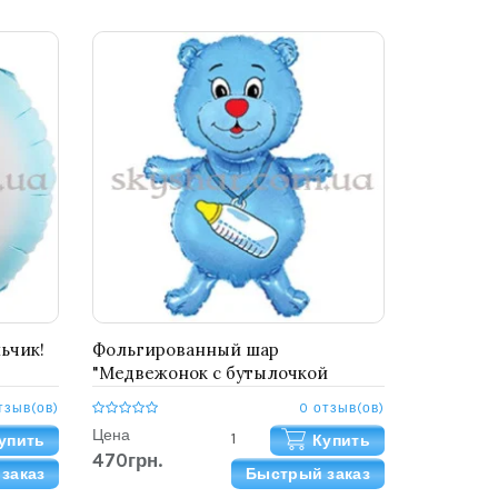
ьчик!
Фольгированный шар
"Медвежонок с бутылочкой
голубой"
тзыв(ов)
0 отзыв(ов)
Цена
упить
Купить
470грн.
заказ
Быстрый заказ