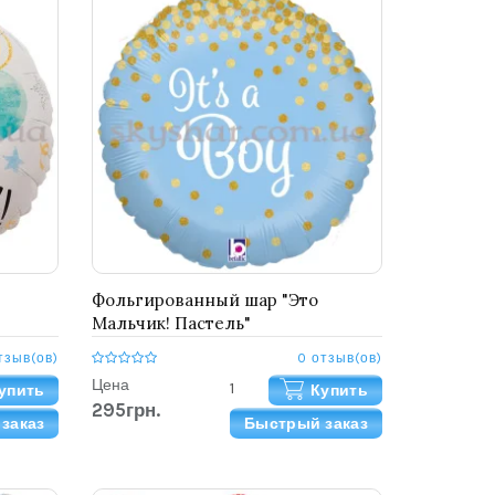
Фольгированный шар "Это
Мальчик! Пастель"
тзыв(ов)
0 отзыв(ов)
Цена
упить
Купить
295грн.
заказ
Быстрый заказ