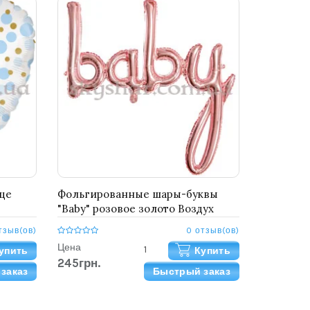
це
Фольгированные шары-буквы
"Baby" розовое золото Воздух
тзыв(ов)
0 отзыв(ов)
Цена
упить
Купить
245грн.
заказ
Быстрый заказ