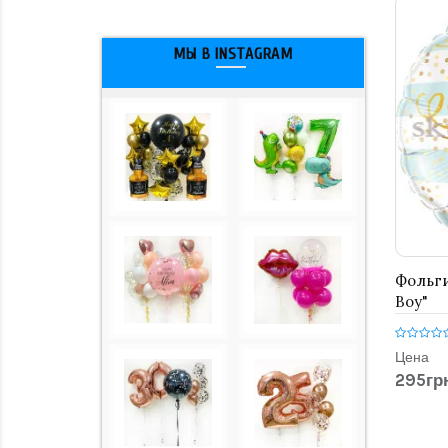
МЫ В INSTAGRAM
Фольги
Boy"
Цена
295грн