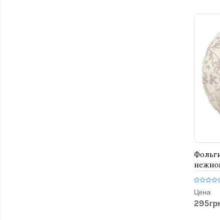
Фольг
нежной
Цена
295грн