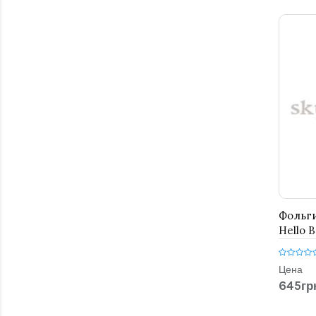
Фольг
Hello B
Цена
645гр