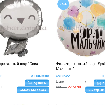
SALE
ированный шар "Сова
Фольгированный шар "Ура!
Мальчик!"
0 отзыв(ов)
0 о
Цена
Купить
К
н.
225грн.
265грн.
Быстрый заказ
Быстрый 