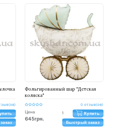
ылочка
Фольгированный шар "Детская
коляска"
тзыв(ов)
0 отзыв(ов)
Цена
упить
Купить
645грн.
заказ
Быстрый заказ