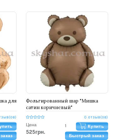
ка для
Фольгированный шар "Мишка
сатин коричневый"
тзыв(ов)
0 отзыв(ов)
Цена
упить
Купить
525грн.
заказ
Быстрый заказ