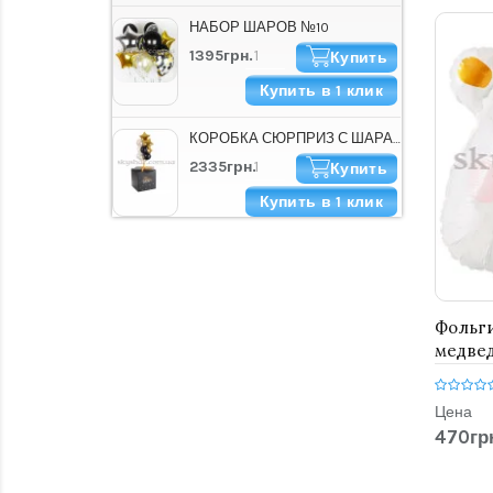
НАБОР ШАРОВ №10
1395грн.
Купить
Купить в 1 клик
КОРОБКА СЮРПРИЗ С ШАРАМИ "HAPPY B-DAY СТИЛЬНАЯ"
2335грн.
Купить
Купить в 1 клик
Фольг
медвед
Цена
470гр