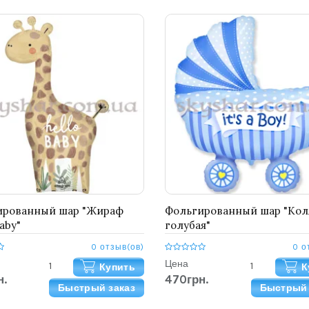
ированный шар "Жираф
Фольгированный шар "Кол
aby"
голубая"
0 отзыв(ов)
0 о
Цена
Купить
К
н.
470грн.
Быстрый заказ
Быстрый 