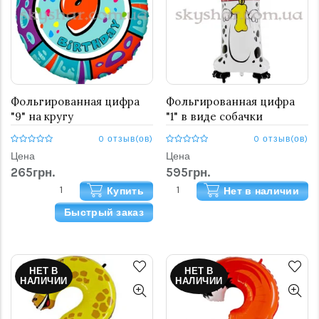
Фольгированная цифра
Фольгированная цифра
"9" на кругу
"1" в виде собачки
0 отзыв(ов)
0 отзыв(ов)
Цена
Цена
265грн.
595грн.
Купить
Нет в наличии
Быстрый заказ
НЕТ В
НЕТ В
НАЛИЧИИ
НАЛИЧИИ