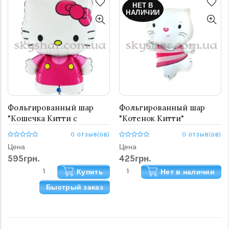
НЕТ В
НАЛИЧИИ
Фольгированный шар
Фольгированный шар
"Кошечка Китти с
"Котенок Китти"
бантом" (Hello Kitty)
0 отзыв(ов)
0 отзыв(ов)
Цена
Цена
595грн.
425грн.
Купить
Нет в наличии
Быстрый заказ