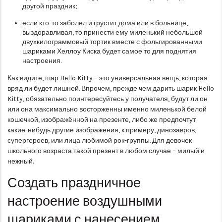
другой праздник;
если кто-то заболел и грустит дома или в больнице,
выздоравливая, то принести ему миленький небольшой
двухкилограммовый тортик вместе с фольгированными
шариками Хеллоу Киска будет самое то для поднятия
настроения.
Как видите, шар Hello Kitty – это универсальная вещь, которая
вряд ли будет лишней. Впрочем, прежде чем дарить шарик Hello
Kitty, обязательно поинтересуйтесь у получателя, будут ли он
или она максимально восторженны именно миленькой белой
кошечкой, изображённой на презенте, либо же предпочтут
какие-нибудь другие изображения, к примеру, динозавров,
супергероев, или лица любимой рок-группы. Для девочек
школьного возраста такой презент в любом случае – милый и
нежный.
Создать праздничное
настроение воздушными
шариками с нанесением