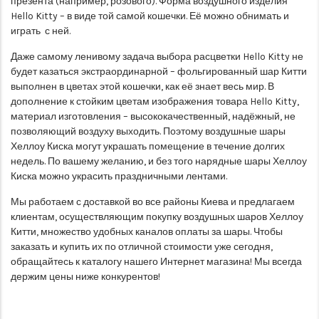
презента (например, розового). Форма воздушного изделия
Hello Kitty – в виде той самой кошечки. Её можно обнимать и
играть с ней.
Даже самому ленивому задача выбора расцветки Hello Kitty не
будет казаться экстраординарной – фольгированный шар Китти
выполнен в цветах этой кошечки, как её знает весь мир. В
дополнение к стойким цветам изображения товара Hello Kitty,
материал изготовления – высококачественный, надёжный, не
позволяющий воздуху выходить. Поэтому воздушные шары
Хеллоу Киска могут украшать помещение в течение долгих
недель. По вашему желанию, и без того нарядные шары Хеллоу
Киска можно украсить праздничными лентами.
Мы работаем с доставкой во все районы Киева и предлагаем
клиентам, осуществляющим покупку воздушных шаров Хеллоу
Китти, множество удобных каналов оплаты за шары. Чтобы
заказать и купить их по отличной стоимости уже сегодня,
обращайтесь к каталогу нашего Интернет магазина! Мы всегда
держим цены ниже конкурентов!