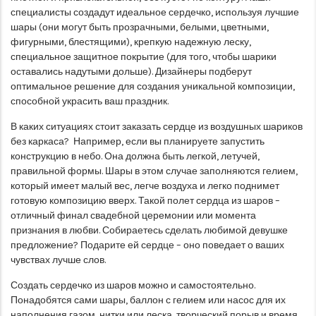
специалисты создадут идеальное сердечко, используя лучшие
шары (они могут быть прозрачными, белыми, цветными,
фигурными, блестящими), крепкую надежную леску,
специальное защитное покрытие (для того, чтобы шарики
оставались надутыми дольше). Дизайнеры подберут
оптимальное решение для создания уникальной композиции,
способной украсить ваш праздник.
В каких ситуациях стоит заказать сердце из воздушных шариков
без каркаса? Например, если вы планируете запустить
конструкцию в небо. Она должна быть легкой, летучей,
правильной формы. Шары в этом случае заполняются гелием,
который имеет малый вес, легче воздуха и легко поднимет
готовую композицию вверх. Такой полет сердца из шаров –
отличный финал свадебной церемонии или момента
признания в любви. Собираетесь сделать любимой девушке
предложение? Подарите ей сердце – оно поведает о ваших
чувствах лучше слов.
Создать сердечко из шаров можно и самостоятельно.
Понадобятся сами шары, баллон с гелием или насос для их
наполнения газом, нитки или леска, творческий порыв и время.