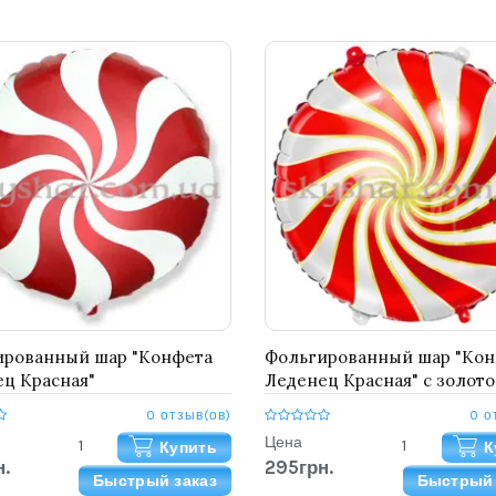
ированный шар "Конфета
Фольгированный шар "Кон
ц Красная"
Леденец Красная" с золот
полоской
0 отзыв(ов)
0 о
Цена
Купить
К
.
295грн.
Быстрый заказ
Быстрый 