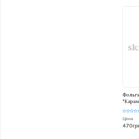
Фольг
"Карам
белая 
Цена
470гр