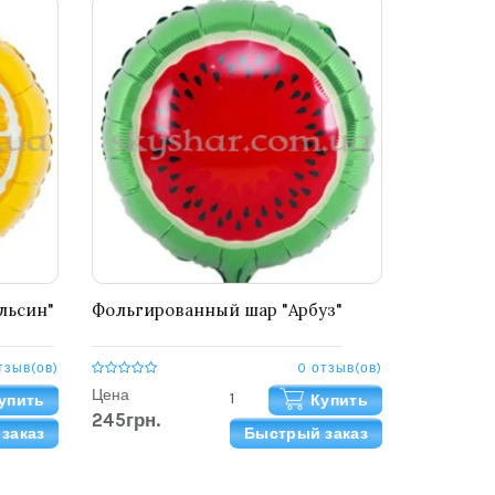
льсин"
Фольгированный шар "Арбуз"
тзыв(ов)
0 отзыв(ов)
Цена
упить
Купить
245грн.
заказ
Быстрый заказ