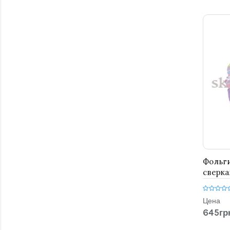
Фольги
сверк
Цена
645гр