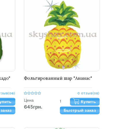
кадо"
Фольгированный шар "Ананас"
тзыв(ов)
0 отзыв(ов)
Цена
упить
Купить
645грн.
заказ
Быстрый заказ