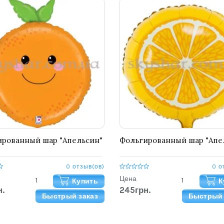
рованный шар "Апельсин"
Фольгированный шар "Апе
0 отзыв(ов)
0 о
Цена
Купить
К
.
245грн.
Быстрый заказ
Быстрый 