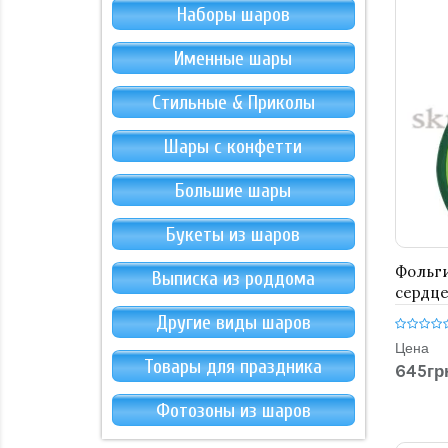
Наборы шаров
Именные шары
Стильные & Приколы
Шары с конфетти
Большие шары
Букеты из шаров
Фольги
Выписка из роддома
сердце
Другие виды шаров
Цена
Товары для праздника
645гр
Фотозоны из шаров