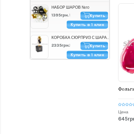
НАБОР ШАРОВ №10
1395грн.
Купить
Купить в 1 клик
КОРОБКА СЮРПРИЗ С ШАРАМИ "HAPPY B-DAY СТИЛЬНАЯ"
2335грн.
Купить
Купить в 1 клик
Фольг
Цена
645гр