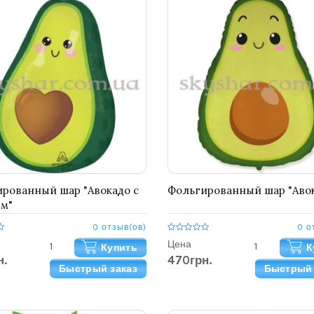
рованный шар "Авокадо с
Фольгированный шар "Аво
м"
0 отзыв(ов)
0 о
Цена
Купить
К
н.
470грн.
Быстрый заказ
Быстрый 