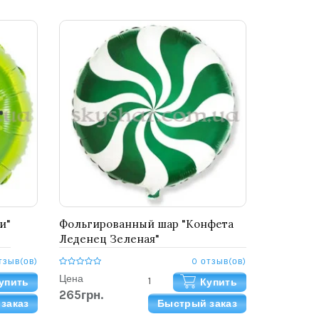
и"
Фольгированный шар "Конфета
Леденец Зеленая"
тзыв(ов)
0 отзыв(ов)
Цена
упить
Купить
265грн.
заказ
Быстрый заказ