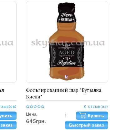
ал
Фольгированный шар "Бутылка
Виски"
тзыв(ов)
0 отзыв(ов)
Цена
упить
Купить
645грн.
заказ
Быстрый заказ