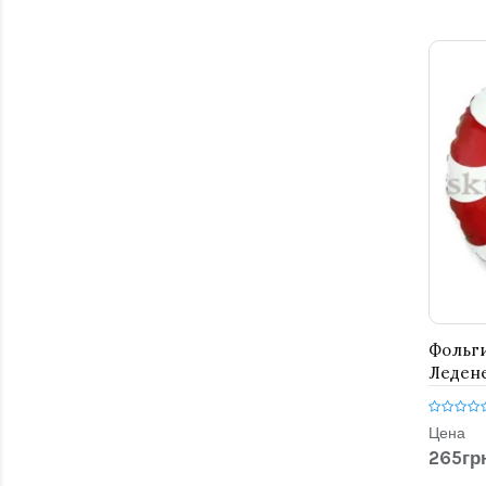
Фольг
Ледене
Цена
265грн