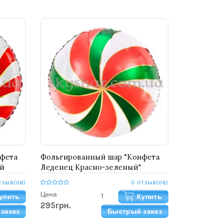
фета
Фольгированный шар "Конфета
ой
Леденец Красно-зеленый"
тзыв(ов)
0 отзыв(ов)
Цена
упить
Купить
295грн.
заказ
Быстрый заказ