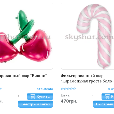
ированный шар "Вишни"
Фольгированный шар
"Карамельная трость бело-
розовая (Леденец)"
0 отзыв(ов)
0 о
Цена
Купить
К
н.
470грн.
Быстрый заказ
Быстрый 