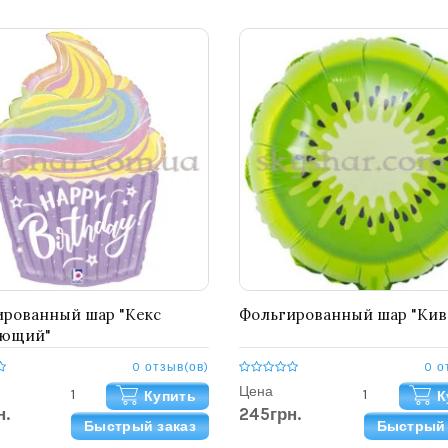
рованный шар "Кекс
Фольгированный шар "Кив
ающий"
0 отзыв(ов)
0 о
Цена
Купить
К
н.
245грн.
Быстрый заказ
Быстрый 