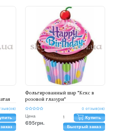
Фольгированный шар "Кекс в
атая
розовой глазури"
тзыв(ов)
0 отзыв(ов)
Цена
упить
Купить
695грн.
заказ
Быстрый заказ