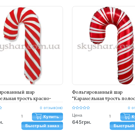
ированный шар
Фольгированный шар
ельная трость красно-
"Карамельная трость полос
(Леденец)"
(Леденец)" Anagram
0 отзыв(ов)
0 о
Цена
Купить
К
н.
645грн.
Быстрый заказ
Быстрый 