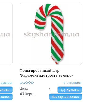
Фольгированный шар
"Карамельная трость зелено-
красно-белая (Леденец )"
тзыв(ов)
0 отзыв(ов)
Цена
упить
Купить
470грн.
заказ
Быстрый заказ