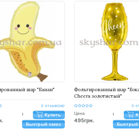
рованный шар "Банан"
Фольгированный шар "Бок
Cheers золотистый"
0 отзыв(ов)
0 о
Цена
Купить
К
.
495грн.
Быстрый заказ
Быстрый 