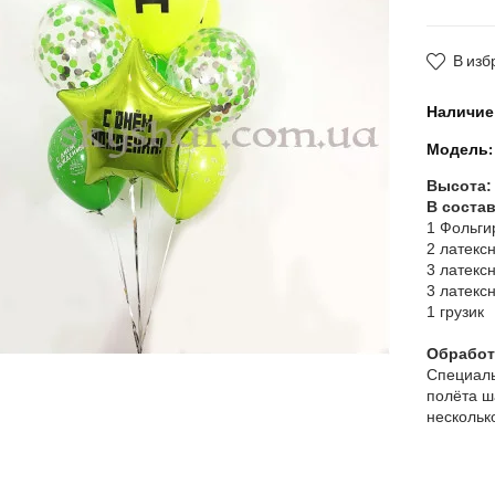
В изб
Наличие
Модель:
Высота:
В состав
1 Фольги
2 латекс
3 латекс
3 латекс
1 грузик
Обработк
Специаль
полёта ш
нескольк