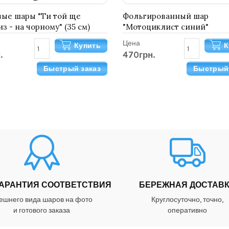
ые шары "Ти той ще
Фольгированный шар
з - на чорному" (35 см)
"Мотоциклист синий"
Цена
Купить
К
.
470грн.
Быстрый заказ
Быстрый 
ГАРАНТИЯ СООТВЕТСТВИЯ
БЕРЕЖНАЯ ДОСТАВ
ешнего вида шаров на фото
Круглосуточно, точно,
и готового заказа
оперативно