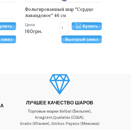
Фольгированный шар "Сердце
лавандовое" 46 см
Цена
упить
Купить
160грн.
заказ
Быстрый заказ
ЛУЧШЕЕ КАЧЕСТВО ШАРОВ
КА
Торговые марки Belbal (Бельгия),
Anagram,Qualatex (США),
Grabo (Италия), Globos Payaso (Мексика)