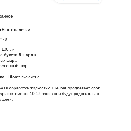
ранное
:
Есть в наличии
1148
:
130 см
е букета 5 шаров:
ных шара
рованный шар
а Hifloat:
включена
ная обработка жидкостью Hi-Float продлевает срок
ариков: вместо 10-12 часов они будут радовать вас
о дней.