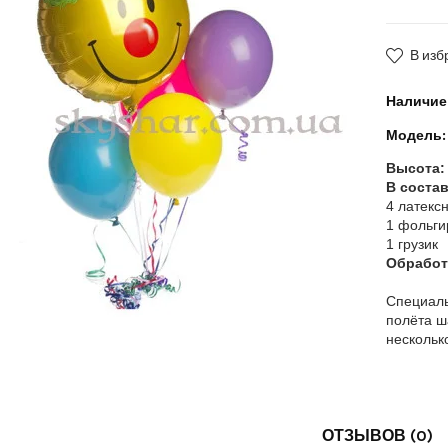
В изб
Наличие
Модель:
Высота
В состав
4 латекс
1 фольги
1 грузик
Обработк
Специаль
полёта ш
нескольк
ОТЗЫВОВ (0)