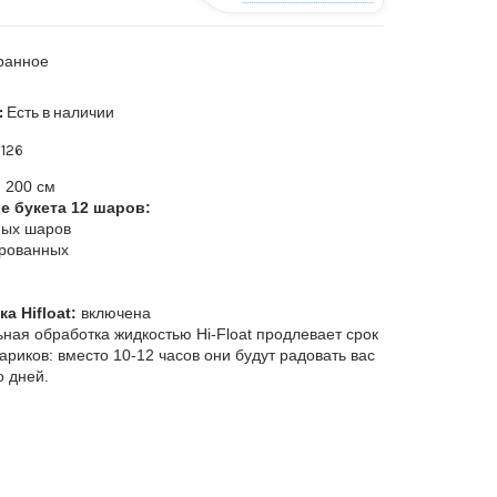
ранное
:
Есть в наличии
126
200 см
е букета 12 шаров:
ных шаров
рованных
а Hifloat:
включена
ная обработка жидкостью Hi-Float продлевает срок
ариков: вместо 10-12 часов они будут радовать вас
о дней.