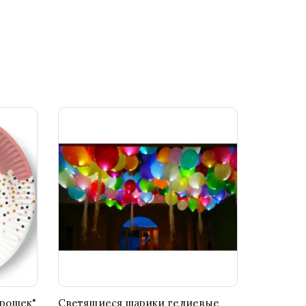
орошек"
Светящиеся шарики гелиевые