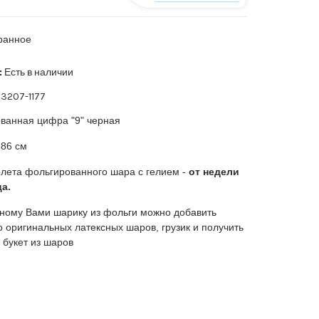
ранное
:
Есть в наличии
3207-1177
ванная цифра "9" черная
86 см
лета фольгированного шара с гелием -
от недели
а.
ному Вами шарику из фольги можно добавить
о оригинальных латексных шаров, грузик и получить
 букет из шаров