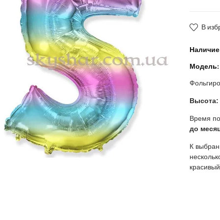
В изб
Наличие
Модель:
Фольгиро
Высота:
Время по
до месяц
К выбран
нескольк
красивый