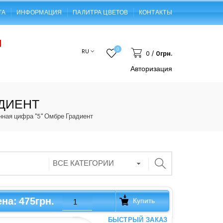
ТА
ИНФОРМАЦИЯ
ПАЛИТРА ЦВЕТОВ
КОНТАКТЫ
0
RU
0
/
0грн.
Авторизация
АДИЕНТ
ная цифра "5" Омбре Градиент
475грн.
ена:
Купить
БЫСТРЫЙ ЗАКАЗ