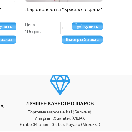
"
Шар с конфетти "Красные сердца"
Цена
упить
Купить
115грн.
заказ
Быстрый заказ
ЛУЧШЕЕ КАЧЕСТВО ШАРОВ
КА
Торговые марки Belbal (Бельгия),
Anagram,Qualatex (США),
Grabo (Италия), Globos Payaso (Мексика)