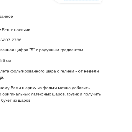
ранное
:
Есть в наличии
3207-2786
ванная цифра "5" с радужным градиентом
86 см
лета фольгированного шара с гелием -
от недели
а.
ному Вами шарику из фольги можно добавить
о оригинальных латексных шаров, грузик и получить
 букет из шаров