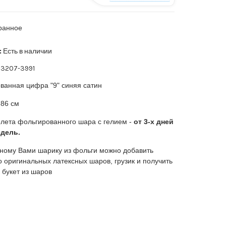
ранное
:
Есть в наличии
3207-3991
ванная цифра "9" синяя сатин
86 см
лета фольгированного шара с гелием -
от 3-х дней
едель.
ному Вами шарику из фольги можно добавить
о оригинальных латексных шаров, грузик и получить
 букет из шаров