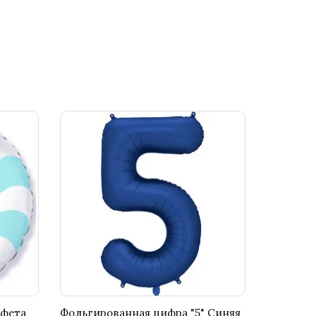
нфета
Фольгированная цифра "5" Синяя