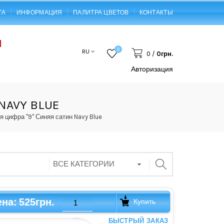
ТА
ИНФОРМАЦИЯ
ПАЛИТРА ЦВЕТОВ
КОНТАКТЫ
0
RU
0
/
0грн.
Авторизация
AVY BLUE
 цифра "9" Синяя сатин Navy Blue
525грн.
ена:
Купить
БЫСТРЫЙ ЗАКАЗ