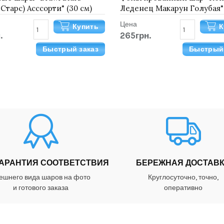
 Старс) Асссорти" (30 см)
Леденец Макарун Голубая"
Цена
Купить
К
.
265грн.
Быстрый заказ
Быстрый 
ГАРАНТИЯ СООТВЕТСТВИЯ
БЕРЕЖНАЯ ДОСТАВ
ешнего вида шаров на фото
Круглосуточно, точно,
и готового заказа
оперативно