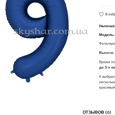
В изб
Наличие
Модель:
Фольгиро
Высота:
Время по
до 3-х н
К выбран
нескольк
красивый
ОТЗЫВОВ (0)