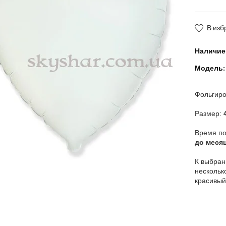
В изб
Наличие
Модель:
Фольгиро
Размер:
4
Время по
до месяц
К выбран
нескольк
красивый