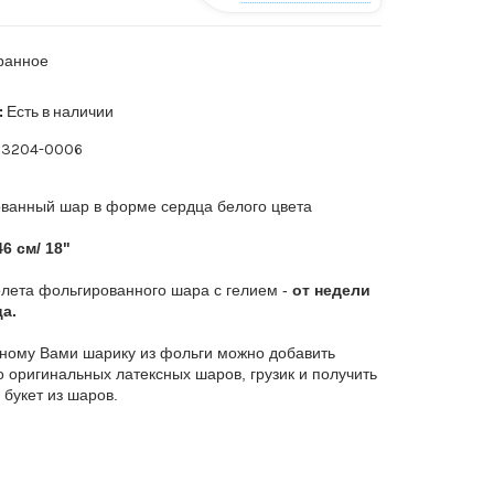
ранное
:
Есть в наличии
3204-0006
ванный шар в форме сердца белого цвета
6 см/ 18"
лета фольгированного шара с гелием -
от недели
а.
ному Вами шарику из фольги можно добавить
о оригинальных латексных шаров, грузик и получить
 букет из шаров.