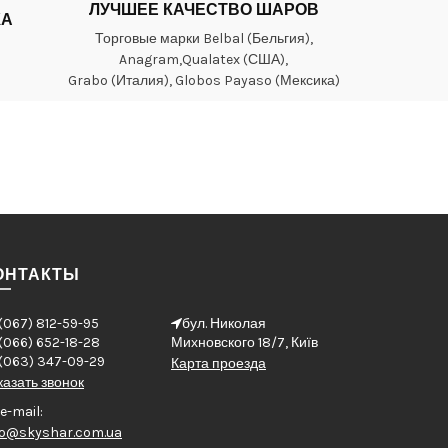
ЛУЧШЕЕ КАЧЕСТВО ШАРОВ
КА
Торговые марки Belbal (Бельгия),
Anagram,Qualatex (США),
Grabo (Италия), Globos Payaso (Мексика)
ОНТАКТЫ
(067) 812-59-95
бул. Николая
(066) 652-18-28
Михновского 18/7, Київ
(063) 347-09-29
Карта проезда
казать звонок
e-mail:
fo@skyshar.com.ua