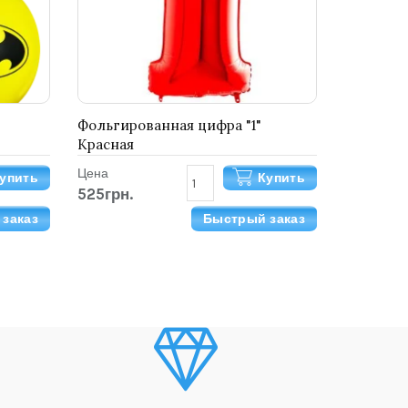
Фольгированная цифра "1"
Красная
Цена
упить
Купить
525грн.
заказ
Быстрый заказ