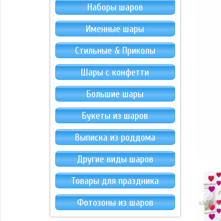
Наборы шаров
Именные шары
Стильные & Приколы
Шары с конфетти
Большие шары
Букеты из шаров
Выписка из роддома
Другие виды шаров
Товары для праздника
Фотозоны из шаров