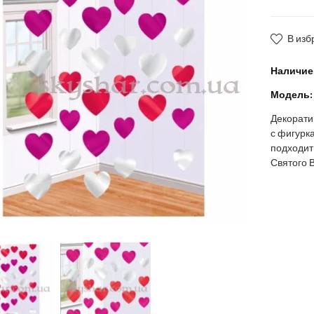
В изб
Наличие
Модель:
Декорати
с фигурк
подходит
Святого 