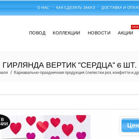
О НАС
КАК СДЕЛАТЬ ЗАКАЗ
ДОСТАВКА И ОПЛА
SALE
ПОВОД
КОЛЛЕКЦИИ
НОВОСТИ
АКЦИИ
ГИРЛЯНДА ВЕРТИК "СЕРДЦА" 6 ШТ.
раля
Карнавально-праздничная продукция (лепестки роз, конфетти и др
 В
ЧИИ
Цен