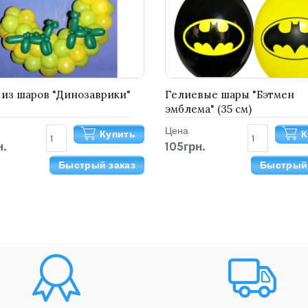
из шаров "Динозаврики"
Гелиевые шары "Бэтмен
эмблема" (35 см)
Цена
Купить
К
н.
105грн.
Быстрый заказ
Быстрый 