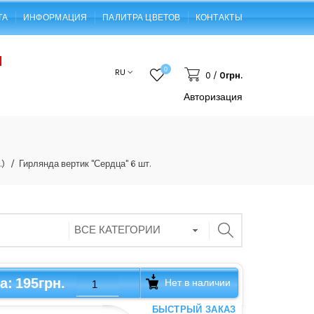
ТА
ИНФОРМАЦИЯ
ПАЛИТРА ЦВЕТОВ
КОНТАКТЫ
0
RU
0
/
0грн.
Авторизация
.)
Гирлянда вертик "Сердца" 6 шт.
195грн.
а:
Нет в наличии
БЫСТРЫЙ ЗАКАЗ