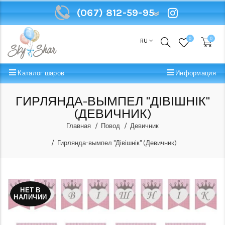
(067) 812-59-95
(067) 812-59-95
0
0
RU
Каталог шаров
Информация
ГИРЛЯНДА-ВЫМПЕЛ "ДІВІШНІК"
(ДЕВИЧНИК)
Главная
Повод
Девичник
Гирлянда-вымпел "Дівішнік" (Девичник)
НЕТ В
НАЛИЧИИ