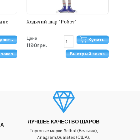
дце
Ходячий шар "Робот"
Цена
упить
Купить
1190грн.
заказ
Быстрый заказ
ЛУЧШЕЕ КАЧЕСТВО ШАРОВ
КА
Торговые марки Belbal (Бельгия),
Anagram,Qualatex (США),