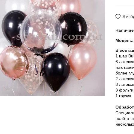
В изб
Наличие
Модель:
В соста
1 шар Bu
6 латекс
изготавл
более гл
2 латекс
3 латекс
3 фольги
1 грузик
Обработк
Специаль
полёта ш
нескольк