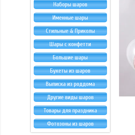
Наборы шаров
Именные шары
Стильные & Приколы
Шары с конфетти
Большие шары
Букеты из шаров
Выписка из роддома
Другие виды шаров
Товары для праздника
Фотозоны из шаров