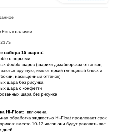
ранное
:
Есть в наличии
2373
ве набора 15 шаров:
bble с перьями
ных
double шаров (шарики дизайнерских оттенков,
иваются вручную, имеют яркий глянцевый блеск и
убокий, насыщенный оттенок)
ных шара без рисунка
ных шара с конфетти
рованных шара без рисунка
а Hi-Float:
включена
ная обработка жидкостью Hi-Float продлевает срок
ариков: вместо 10-12 часов они будут радовать вас
о дней.