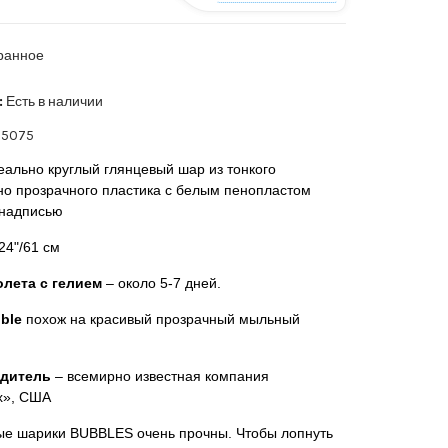
ранное
:
Есть в наличии
5075
еально круглый глянцевый шар из тонкого
но прозрачного пластика с белым пенопластом
 надписью
24"/61 см
лета с гелием
– около 5-7 дней.
ble
похож на красивый прозрачный мыльный
дитель
– всемирно известная компания
x», США
е шарики BUBBLES очень прочны. Чтобы лопнуть