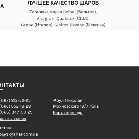
ЛУЧШЕЕ КАЧЕСТВО ШАРОВ
КА
Торговые марки Belbal (Бельгия),
Anagram,Qualatex (США),
Grabo (Италия), Globos Payaso (Мексика)
ОНТАКТЫ
(067) 812-59-95
бул. Николая
(066) 652-18-28
Михновского 18/7, Київ
(063) 347-09-29
Карта проезда
казать звонок
e-mail:
fo@skyshar.com.ua