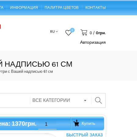
ТА
ИНФОРМАЦИЯ
ПАЛИТРА ЦВЕТОВ
КОНТАКТЫ
0
RU
0
/
0грн.
Авторизация
Й НАДПИСЬЮ 61 СМ
три с Вашей надписью 61 см
1370грн.
ена:
Купить
БЫСТРЫЙ ЗАКАЗ