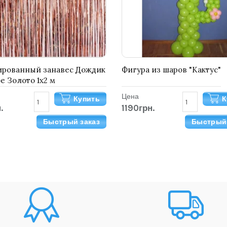
ированный занавес Дождик
Фигура из шаров "Кактус"
е Золото 1х2 м
Цена
Купить
К
.
1190грн.
Быстрый заказ
Быстрый 