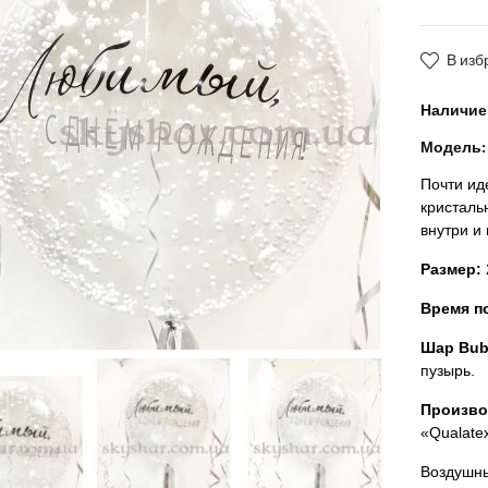
В изб
Наличие
Модель:
Почти ид
кристаль
внутри и
Размер:
Время по
Шар Bub
пузырь.
Произво
«Qualate
Воздушны