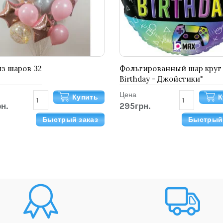
из шаров 32
Фольгированный шар круг
Birthday - Джойстики"
Цена
Купить
К
н.
295грн.
Быстрый заказ
Быстрый 