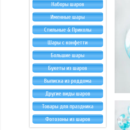
Наборы шаров
Именные шары
Стильные & Приколы
Шары с конфетти
Большие шары
Букеты из шаров
Выписка из роддома
Другие виды шаров
Товары для праздника
Фотозоны из шаров