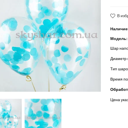
В изб
Наличие
Модель:
Шар напо
Диаметр ш
Тип шаро
Время по
Обработк
Цена указ