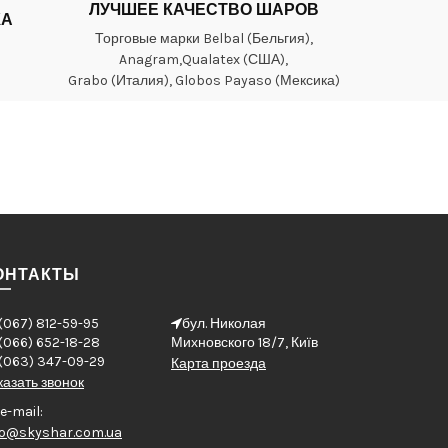
ЛУЧШЕЕ КАЧЕСТВО ШАРОВ
КА
Торговые марки Belbal (Бельгия),
Anagram,Qualatex (США),
Grabo (Италия), Globos Payaso (Мексика)
ОНТАКТЫ
(067) 812-59-95
бул. Николая
(066) 652-18-28
Михновского 18/7, Київ
(063) 347-09-29
Карта проезда
казать звонок
e-mail:
fo@skyshar.com.ua