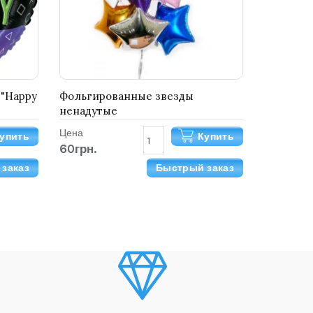
 "Happy
Фольгированные звезды
ненадутые
Цена
упить
Купить
60грн.
заказ
Быстрый заказ