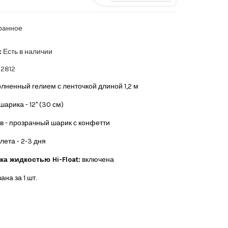
ранное
:
Есть в наличии
2812
лненный гелием с ленточкой длиной 1,2 м
арика - 12" (30 см)
в - прозрачный шарик с конфетти
лета -
2-3 дня
а жидкостью Hi-Float:
включена
ана за 1 шт.