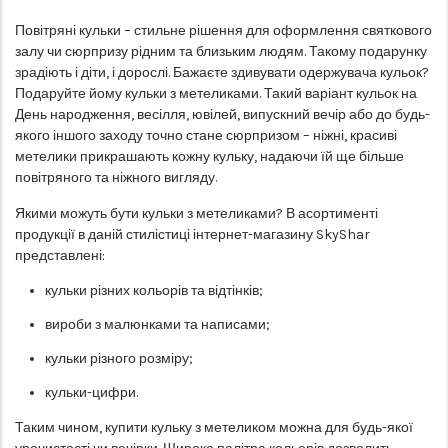
Повітряні кульки – стильне рішення для оформлення святкового
залу чи сюрпризу рідним та близьким людям. Такому подарунку
зрадіють і діти, і дорослі. Бажаєте здивувати одержувача кульок?
Подаруйте йому кульки з метеликами. Такий варіант кульок на
День народження, весілля, ювілей, випускний вечір або до будь-
якого іншого заходу точно стане сюрпризом – ніжні, красиві
метелики прикрашають кожну кульку, надаючи їй ще більше
повітряного та ніжного вигляду.
Якими можуть бути кульки з метеликами? В асортименті
продукції в даній стилістиці інтернет-магазину SkyShar
представлені:
кульки різних кольорів та відтінків;
вироби з малюнками та написами;
кульки різного розміру;
кульки-цифри.
Таким чином, купити кульку з метеликом можна для будь-якої