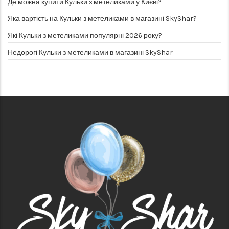
Де можна купити Кульки з метеликами у Києві?
Яка вартість на Кульки з метеликами в магазині SkyShar?
Які Кульки з метеликами популярні 2026 року?
Недорогі Кульки з метеликами в магазині SkyShar