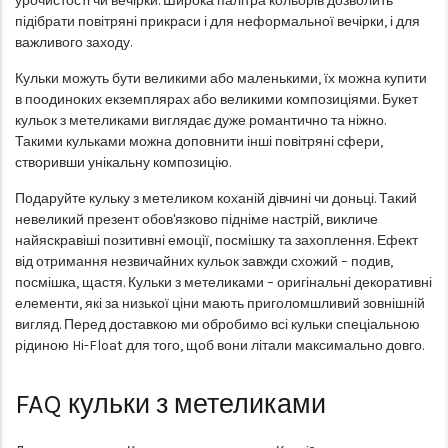
урочистості чи вечірки. Широка палітра кольорів дозволить
підібрати повітряні прикраси і для неформальної вечірки, і для
важливого заходу.
Кульки можуть бути великими або маленькими, їх можна купити
в поодиноких екземплярах або великими композиціями. Букет
кульок з метеликами виглядає дуже романтично та ніжно.
Такими кульками можна доповнити інші повітряні сфери,
створивши унікальну композицію.
Подаруйте кульку з метеликом коханій дівчині чи доньці. Такий
невеликий презент обов'язково підніме настрій, викличе
найяскравіші позитивні емоції, посмішку та захоплення. Ефект
від отримання незвичайних кульок завжди схожий – подив,
посмішка, щастя. Кульки з метеликами – оригінальні декоративні
елементи, які за низької ціни мають приголомшливий зовнішній
вигляд. Перед доставкою ми обробимо всі кульки спеціальною
рідиною Hi-Float для того, щоб вони літали максимально довго.
FAQ
кульки з метеликами