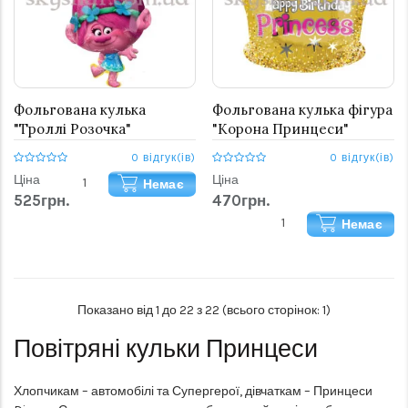
Фольгована кулька
Фольгована кулька фігура
"Троллі Розочка"
"Корона Принцеси"
0 відгук(ів)
0 відгук(ів)
Ціна
Ціна
Немає
525грн.
470грн.
Немає
Показано від 1 до 22 з 22 (всього сторінок: 1)
Повітряні кульки Принцеси
Хлопчикам – автомобілі та Супергерої, дівчаткам – Принцеси