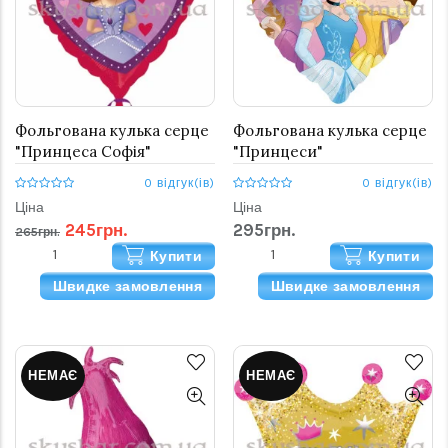
Фольгована кулька серце
Фольгована кулька серце
"Принцеса Софія"
"Принцеси"
0 відгук(ів)
0 відгук(ів)
Ціна
Ціна
245грн.
295грн.
265грн.
Купити
Купити
Швидке замовлення
Швидке замовлення
НЕМАЄ
НЕМАЄ