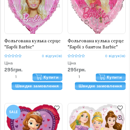
Фольгована кулька серце
Фольгована кулька серце
"Барбі Barbie"
"Барбі з бантом Barbie"
0 відгук(ів)
0 відгук(ів)
Ціна
Ціна
295грн.
295грн.
Купити
Купити
Швидке замовлення
Швидке замовлення
SALE