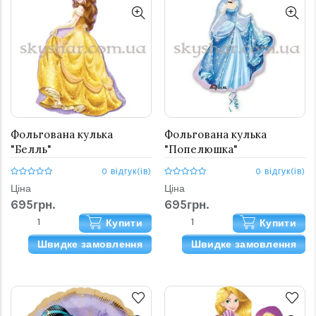
Фольгована кулька
Фольгована кулька
"Белль"
"Попелюшка"
0 відгук(ів)
0 відгук(ів)
Ціна
Ціна
695грн.
695грн.
Купити
Купити
Швидке замовлення
Швидке замовлення