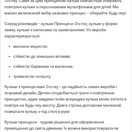
Disney. Саме за цим принципом батьки найчастіше обирають
повітряні кульки із персонажами мультфільмів для дітей. Ми
маємо величезний вибір казкових принцес – обирайте будь-яку!
Серед різновидів – кульки Принцеси Disney, кульки у формі
замку, кульки з написами та привітаннями. Усі вироби
характеризуються:
високою міцністю;
стійкістю до зовнішніх впливів;
стійкістю барвника та малюнка;
тривалістю польоту.
Кульки з принцесами Disney - це надійність самих виробів і
яскравий дизайн. Дитині сподобається грати з повітряною
принцесою, адже завдяки гелію всередині кулька може злітати в
повітря на будь-яку висоту. Довга стрічка допоможе малюкові
повертати кульку з-під стелі в руки.
Кульки принцеси - чудове рішення для оформлення
приміщення до свята дівчинки. Їх можна використовувати як