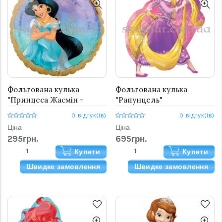
Фольгована кулька
Фольгована кулька
"Принцеса Жасмін -
"Рапунцель"
золотий кант"
0 відгук(ів)
0 відгук(ів)
Ціна
Ціна
295грн.
695грн.
Купити
Купити
Швидке замовлення
Швидке замовлення