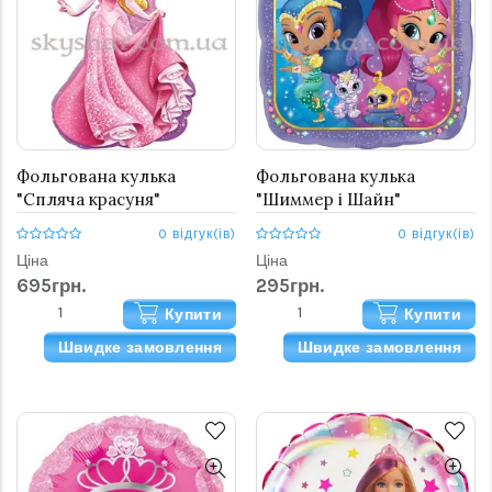
Фольгована кулька
Фольгована кулька
"Спляча красуня"
"Шиммер і Шайн"
0 відгук(ів)
0 відгук(ів)
Ціна
Ціна
695грн.
295грн.
Купити
Купити
Швидке замовлення
Швидке замовлення