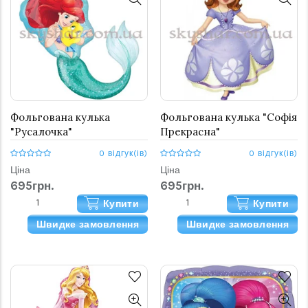
Фольгована кулька
Фольгована кулька "Софія
"Русалочка"
Прекрасна"
0 відгук(ів)
0 відгук(ів)
Ціна
Ціна
695грн.
695грн.
Купити
Купити
Швидке замовлення
Швидке замовлення