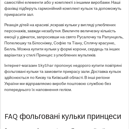
самостійні елементи або у комплекті з іншими виробами. Наші
фахівці підберуть гармонійний комплект кульок та допоможуть
прикрасити зал.
Реакція дітей на красиві ,яскраві кульки у вигляді улюблених
персонажів, завжди незабутня. Викличте величезну кількість
емоції у дівчаток, запросивши на свято Русалочку та Рапунцель,
Попелюшку та Білосніжку, Софію та Тіану, Сплячу красуню,
Белль. Можна купити кульки у формі корони, сердець та інших
варіантах у стилі Принцес з улюблених мультиків.
Інтернет-магазин SkyShar пропонує недорого купити повітряні
фольговані кульки та замовити прикрасу зали. Доставка кульок
здійснюється по Києву та Київській області. В інші регіони
України ми відправляємо вироби поштовою службою без
попереднього їх наповнення гелієм.
FAQ
фольговані кульки принцеси