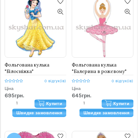
Фольгована кулька
Фольгована кулька
"Білосніжка"
"Балерина в рожевому"
0 відгук(ів)
0 відгук(ів)
Ціна
Ціна
695грн.
645грн.
Купити
Купити
Швидке замовлення
Швидке замовлення