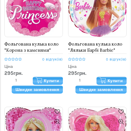
Фольгована кулька коло
Фольгована кулька коло
"Корона з каменями"
"Ляльки Барбі Barbie"
0 відгук(ів)
0 відгук(ів)
Ціна
Ціна
295грн.
295грн.
Купити
Купити
Швидке замовлення
Швидке замовлення