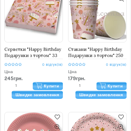
Серветки "Happy Birthday
Стакани "Happy Birthday
Подарунки з тортом" 33
Подарунки з тортом" 250
см 20 шт.
мл 8 шт.
0 відгук(ів)
0 відгук(ів)
Ціна
Ціна
245грн.
179грн.
Купити
Купити
Швидке замовлення
Швидке замовлення