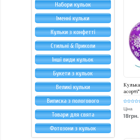
Набори кульок
Іменні кульки
Кульки з конфетті
Стильні & Приколи
Інші види кульок
Букети з кульок
Кулька
Великі кульки
асорті"
Виписка з пологового
Ціна
Товари для свята
18грн.
Фотозони з кульок