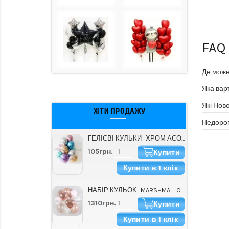
FAQ
Де можна
Яка варт
Які Ново
ХІТИ ПРОДАЖУ
Недорогі
ГЕЛІЄВІ КУЛЬКИ "ХРОМ АСОРТІ" (30 СМ)
105грн.
Купити
Купити в 1 клік
НАБІР КУЛЬОК "MARSHMALLOW"
1310грн.
Купити
Купити в 1 клік