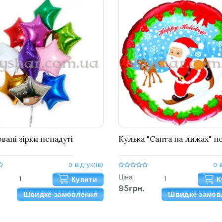
вані зірки ненадуті
Кулька "Санта на лижах" н
0 відгук(ів)
0 
Ціна
Купити
К
95грн.
Швидке замовлення
Швидке замов