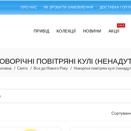
ПРО НАС
ЯК ЗРОБИТИ ЗАМОВЛЕННЯ
ДОСТАВКА І ОПЛ
SALE
ПРИВІД
КОЛЕКЦІЇ
НОВИНИ
АКЦІЇ
ОВОРІЧНІ ПОВІТРЯНІ КУЛІ (НЕНАДУТ
оловна
Свято
Все до Нового Року
Новорічні повітряні кулі (ненадут
Сортуванн