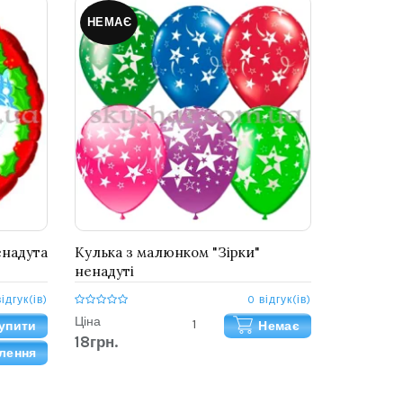
НЕМАЄ
енадута
Кулька з малюнком "Зірки"
ненадуті
відгук(ів)
0 відгук(ів)
Ціна
упити
Немає
18грн.
лення