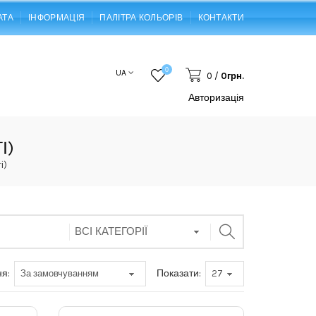
АТА
ІНФОРМАЦІЯ
ПАЛІТРА КОЛЬОРІВ
КОНТАКТИ
0
UA
0
/
0грн.
Авторизація
І)
і)
я:
Показати: