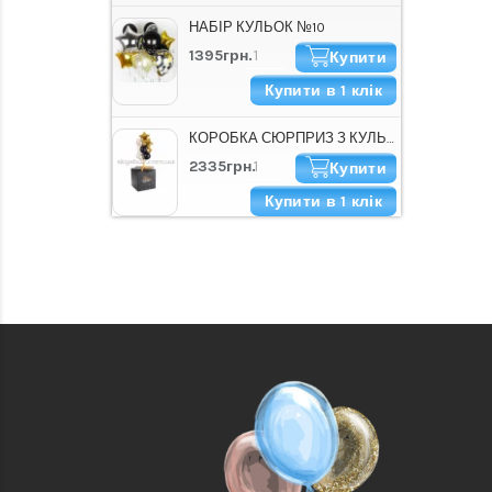
НАБІР КУЛЬОК №10
1395грн.
Купити
Купити в 1 клік
КОРОБКА СЮРПРИЗ З КУЛЬКАМИ "HAPPY B-DAY СТИЛЬНА"
2335грн.
Купити
Купити в 1 клік