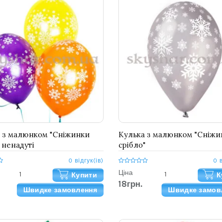
 з малюнком "Сніжинки
Кулька з малюнком "Сніжи
 ненадуті
срібло"
0 відгук(ів)
0 
Ціна
Купити
К
18грн.
Швидке замовлення
Швидке замов