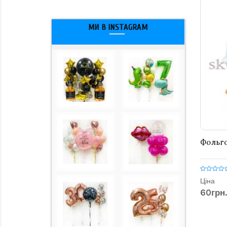
МИ В INSTAGRAM
Фольго
Ціна
60грн.