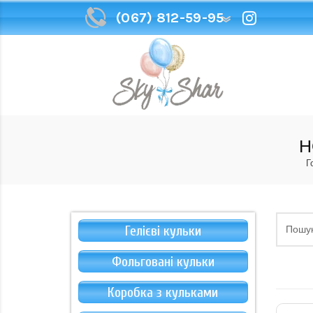
(067) 812-59-95
(067) 812-59-95
Н
Г
Гелієві кульки
Фольговані кульки
Коробка з кульками