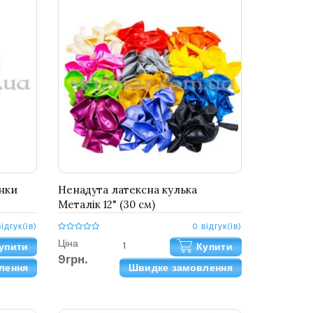
нки
Ненадута латексна кулька
Металік 12" (30 см)
відгук(ів)
0 відгук(ів)
Ціна
упити
Купити
9грн.
лення
Швидке замовлення