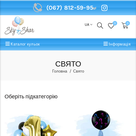
(067) 812-59-95
(067) 812-59-95
0
0
UA
Каталог кульок
Інформація
СВЯТО
Головна
Свято
Оберіть підкатегорію