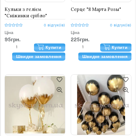
Кульки з гелієм
Серце "8 Марта Розы"
"Сніжинки срібло"
0 відгук(ів)
0 відгук(ів)
Ціна
Ціна
95грн.
225грн.
Купити
Купити
Швидке замовлення
Швидке замовлення