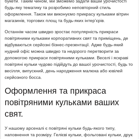
букети. Таким чином, ми зможемо задати вашій урочистості
будь-яку тематику та розробимо неповторний стиль
оформлення. Також ми виконуємо прикрасу кульками вітрин
магазинів, торгових площ та будь-яких інтер'єрів.
Останнім часом швидко зростає популярність прикраси
повітряними кульками корпоративних свят та приміщень, де
відбуваються серйозні бізнес-презентації. Адже будь-який
нудний офіс можна швидко та недорого перетворити за
допомогою прикраси повітряними кульками. Веселі і яскраві
повітряні кульки чудово підійдуть до вашої урочистості, будь то
весілля, випускний, день народження малюка або ювілей
серйозного босса.
Оформлення та прикраса
повітряними кульками ваших
свят.
У нашому арсеналі є повітряні кульки будь-якого типу,
наповнення та розміру. Гелієві кульки, фольговані кульки, друк