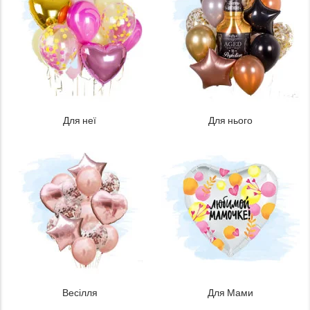
Для неї
Для нього
Весілля
Для Мами