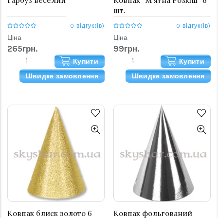
Гарбуз веселий
Ковпак "М'ятна Розкіш" 6
шт.
0 відгук(ів)
0 відгук(ів)
Ціна
Ціна
265грн.
99грн.
Купити
Купити
Швидке замовлення
Швидке замовлення
Ковпак блиск золото 6
Ковпак фольгований