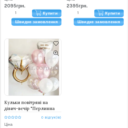
2095грн.
2395грн.
Купити
Купити
Швидке замовлення
Швидке замовлення
Кульки повітряні на
дівич-вечір "Перлинна
вечірка"
0 відгук(ів)
Ціна