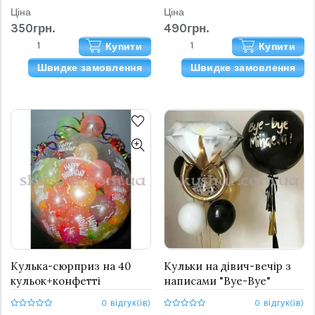
Ціна
Ціна
350грн.
490грн.
Купити
Купити
Швидке замовлення
Швидке замовлення
Кулька-сюрприз на 40
Кульки на дівич-вечір з
кульок+конфетті
написами "Bye-Bye"
0 відгук(ів)
0 відгук(ів)