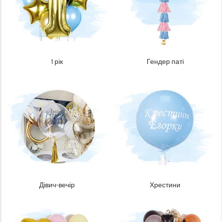
1 рік
Гендер паті
Дівич-вечір
Хрестини