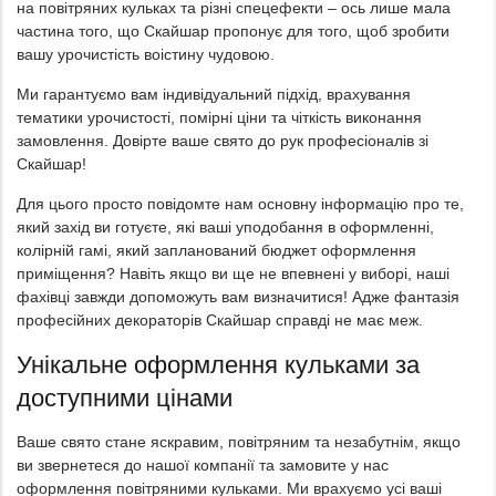
на повітряних кульках та різні спецефекти – ось лише мала
частина того, що Скайшар пропонує для того, щоб зробити
вашу урочистість воістину чудовою.
Ми гарантуємо вам індивідуальний підхід, врахування
тематики урочистості, помірні ціни та чіткість виконання
замовлення. Довірте ваше свято до рук професіоналів зі
Скайшар!
Для цього просто повідомте нам основну інформацію про те,
який захід ви готуєте, які ваші уподобання в оформленні,
колірній гамі, який запланований бюджет оформлення
приміщення? Навіть якщо ви ще не впевнені у виборі, наші
фахівці завжди допоможуть вам визначитися! Адже фантазія
професійних декораторів Скайшар справді не має меж.
Унікальне оформлення кульками за
доступними цінами
Ваше свято стане яскравим, повітряним та незабутнім, якщо
ви звернетеся до нашої компанії та замовите у нас
оформлення повітряними кульками. Ми врахуємо усі ваші