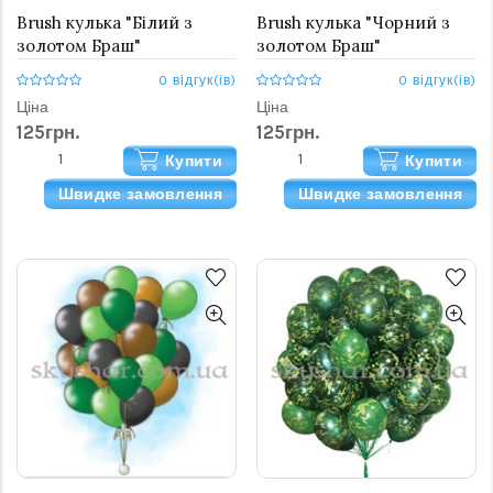
Brush кулька "Білий з
Brush кулька "Чорний з
золотом Браш"
золотом Браш"
0 відгук(ів)
0 відгук(ів)
Ціна
Ціна
125грн.
125грн.
Купити
Купити
Швидке замовлення
Швидке замовлення