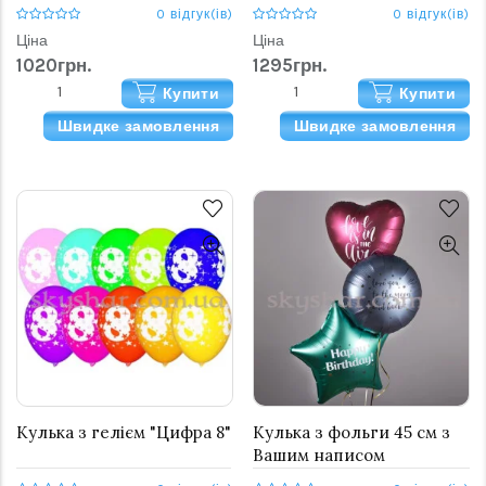
невеста"
0 відгук(ів)
0 відгук(ів)
Ціна
Ціна
1020грн.
1295грн.
Купити
Купити
Швидке замовлення
Швидке замовлення
Кулька з гелієм "Цифра 8"
Кулька з фольги 45 см з
Вашим написом