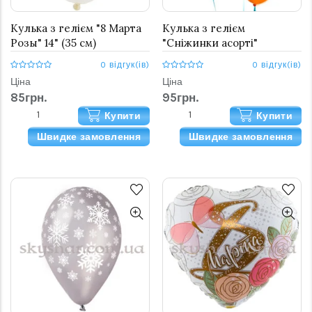
Кулька з гелієм "8 Марта
Кулька з гелієм
Розы" 14" (35 см)
"Сніжинки асорті"
0 відгук(ів)
0 відгук(ів)
Ціна
Ціна
85грн.
95грн.
Купити
Купити
Швидке замовлення
Швидке замовлення