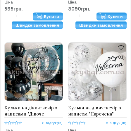
Ціна
Ціна
595грн.
3090грн.
Купити
Купити
Швидке замовлення
Швидке замовлення
Кульки на дівич-вечір з
Кульки на дівич-вечір з
написами "Дівоче
написом "Наречена"
прізвище"
0 відгук(ів)
0 відгук(ів)
Ціна
Ціна