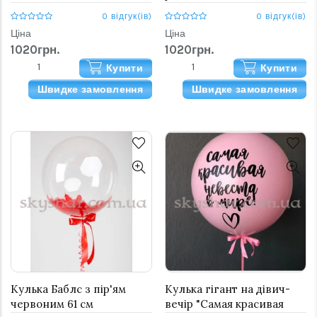
0 відгук(ів)
0 відгук(ів)
Ціна
Ціна
1020грн.
1020грн.
Купити
Купити
Швидке замовлення
Швидке замовлення
Кулька Баблс з пір'ям
Кулька гігант на дівич-
червоним 61 см
вечір "Самая красивая