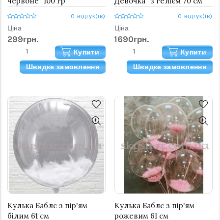
червоне" 100 гр
Девочка" з гелієм 70 см
0 відгук(ів)
0 відгук(ів)
Ціна
Ціна
299грн.
1690грн.
Купити
Купити
Швидке замовлення
Швидке замовлення
Кулька Баблс з пір'ям
Кулька Баблс з пір'ям
білим 61 см
рожевим 61 см