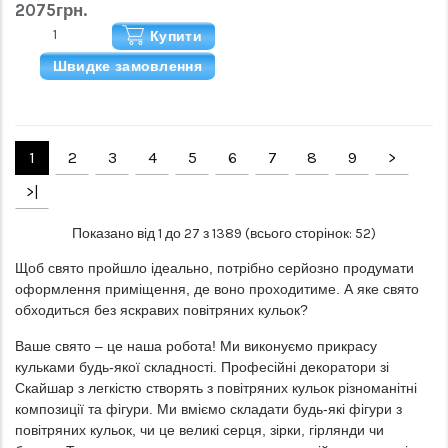
2075грн.
Купити
Швидке замовлення
1
2
3
4
5
6
7
8
9
>
>|
Показано від 1 до 27 з 1389 (всього сторінок: 52)
Щоб свято пройшло ідеально, потрібно серйозно продумати
оформлення приміщення, де воно проходитиме. А яке свято
обходиться без яскравих повітряних кульок?
Ваше свято – це наша робота! Ми виконуємо прикрасу
кульками будь-якої складності. Професійні декоратори зі
Скайшар з легкістю створять з повітряних кульок різноманітні
композиції та фігури. Ми вміємо складати будь-які фігури з
повітряних кульок, чи це великі серця, зірки, гірлянди чи