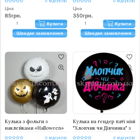
0 відгук(ів)
0 відгук(ів)
Ціна
Ціна
85грн.
350грн.
Купити
Купити
Швидке замовлення
Швидке замовлення
Кулька з фольги з
Кулька на гендер паті міні
наклейками «Halloween»
"Хлопчик чи Дівчинка" з
гелієм 40 см
0 відгук(ів)
0 відгук(ів)