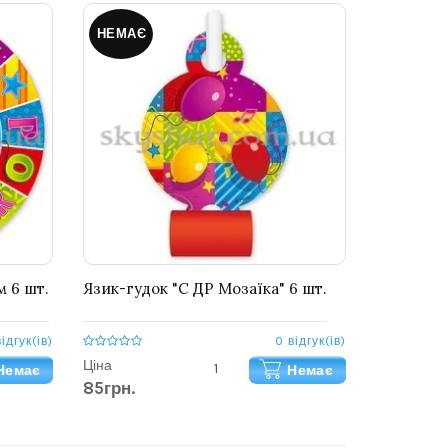
НЕМАЄ
м 6 шт.
Язик-гудок "С ДР Мозаїка" 6 шт.
відгук(ів)
0 відгук(ів)
Ціна
Немає
Немає
85грн.