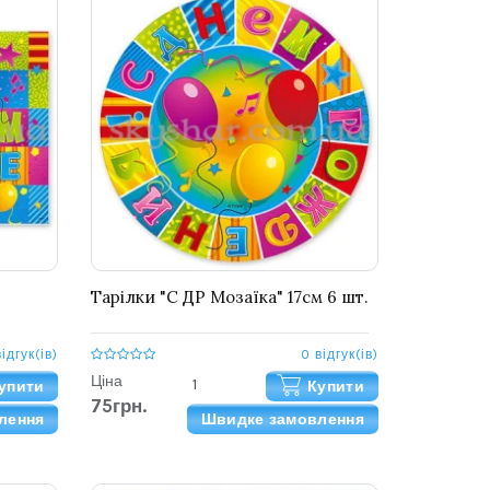
Тарілки "С ДР Мозаїка" 17см 6 шт.
відгук(ів)
0 відгук(ів)
Ціна
упити
Купити
75грн.
лення
Швидке замовлення