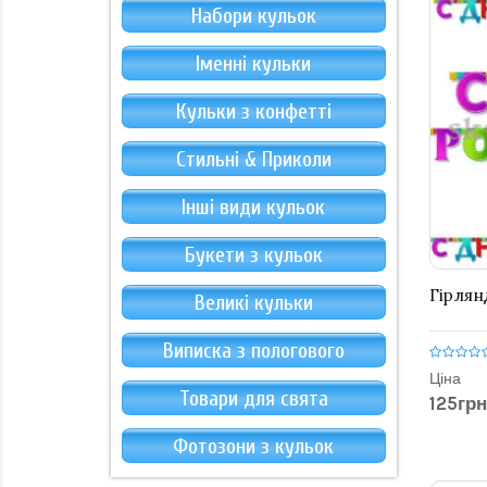
Набори кульок
Іменні кульки
Кульки з конфетті
Стильні & Приколи
Інші види кульок
Букети з кульок
Гірлян
Великі кульки
Виписка з пологового
Ціна
Товари для свята
125грн
Фотозони з кульок