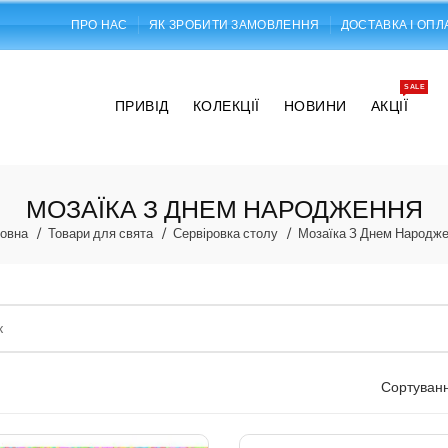
ПРО НАС
ЯК ЗРОБИТИ ЗАМОВЛЕННЯ
ДОСТАВКА І ОПЛ
SALE
ПРИВІД
КОЛЕКЦІЇ
НОВИНИ
АКЦІЇ
МОЗАЇКА З ДНЕМ НАРОДЖЕННЯ
овна
Товари для свята
Сервіровка столу
Мозаїка З Днем Народж
Сортуванн