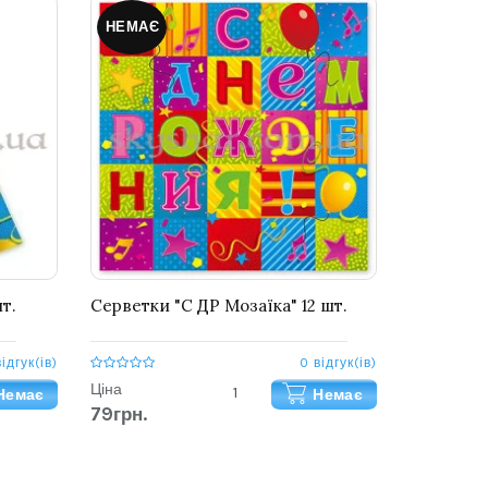
НЕМАЄ
т.
Серветки "С ДР Мозаїка" 12 шт.
відгук(ів)
0 відгук(ів)
Ціна
Немає
Немає
79грн.