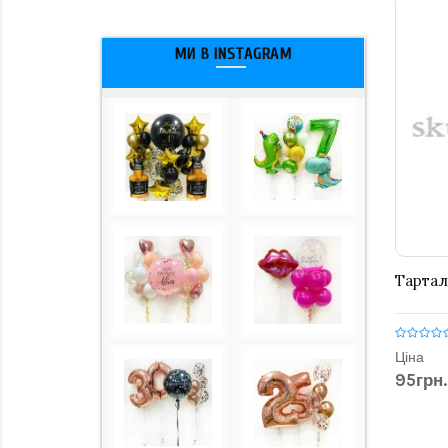
МИ В INSTAGRAM
Тартал
Ціна
95грн.