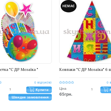
НЕМАЄ
етка "C ДР Мозаїка "
Ковпаки "С ДР Мозаїка" 6 ш
0 відгук(ів)
0 
Ціна
Купити
65грн.
Швидке замовлення