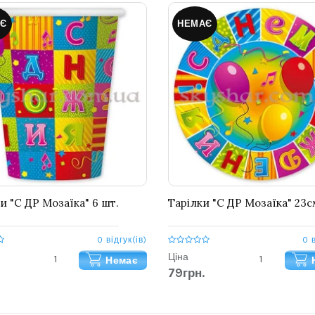
Є
НЕМАЄ
и "С ДР Мозаїка" 6 шт.
Тарілки "С ДР Мозаїка" 23с
0 відгук(ів)
0 
Ціна
Немає
79грн.