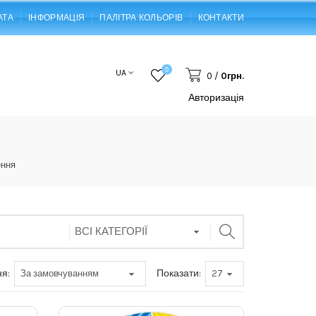
АТА
ІНФОРМАЦІЯ
ПАЛІТРА КОЛЬОРІВ
КОНТАКТИ
0
UA
0
/
0грн.
Авторизація
ення
я:
Показати: