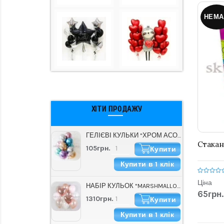
НЕМА
ХІТИ ПРОДАЖУ
ГЕЛІЄВІ КУЛЬКИ "ХРОМ АСОРТІ" (30 СМ)
Стакан
105грн.
Купити
Купити в 1 клік
Ціна
НАБІР КУЛЬОК "MARSHMALLOW"
65грн.
1310грн.
Купити
Купити в 1 клік