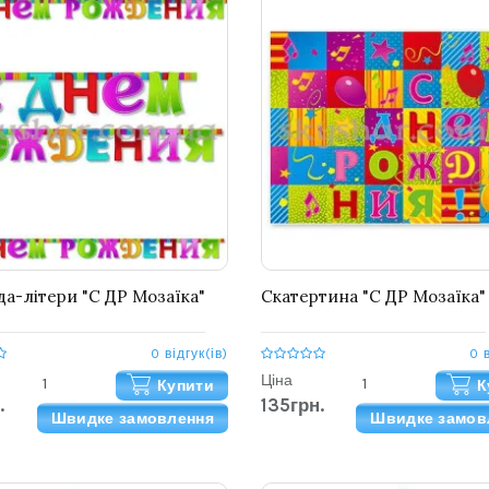
да-літери "С ДР Мозаїка"
Скатертина "С ДР Мозаїка"
0 відгук(ів)
0 
Ціна
Купити
К
.
135грн.
Швидке замовлення
Швидке замов