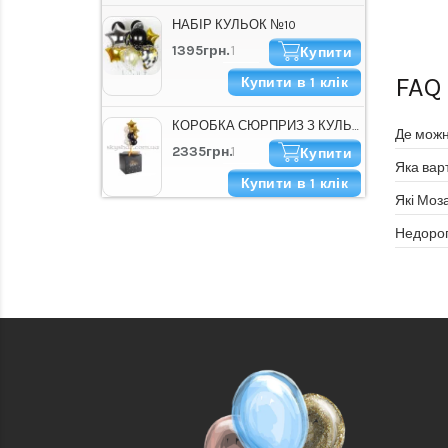
НАБІР КУЛЬОК №10
1395грн.
Купити
FAQ
Купити в 1 клік
КОРОБКА СЮРПРИЗ З КУЛЬКАМИ "HAPPY B-DAY СТИЛЬНА"
Де можн
2335грн.
Купити
Яка вар
Купити в 1 клік
Які Моз
Недорог