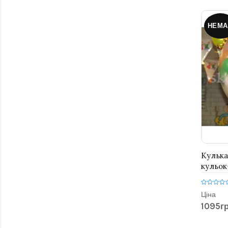
НЕМА
Кулька
кульок
Ціна
1095гр