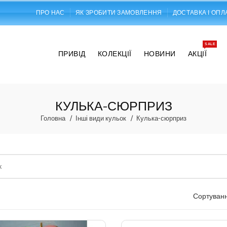
ПРО НАС
ЯК ЗРОБИТИ ЗАМОВЛЕННЯ
ДОСТАВКА І ОПЛ
SALE
ПРИВІД
КОЛЕКЦІЇ
НОВИНИ
АКЦІЇ
КУЛЬКА-СЮРПРИЗ
Головна
Інші види кульок
Кулька-сюрприз
Сортуванн