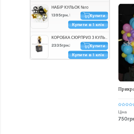
НАБІР КУЛЬОК №10
1395грн.
Купити
Купити в 1 клік
КОРОБКА СЮРПРИЗ З КУЛЬКАМИ "HAPPY B-DAY СТИЛЬНА"
2335грн.
Купити
Купити в 1 клік
Прикра
Ціна
750грн