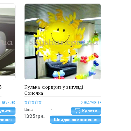
5
Кулька-сюрприз у вигляді
Сонечка
відгук(ів)
0 відгук(ів)
Ціна
упити
Купити
1395грн.
лення
Швидке замовлення