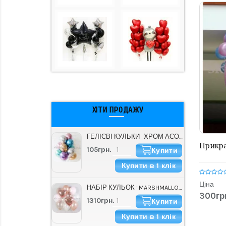
ХІТИ ПРОДАЖУ
ГЕЛІЄВІ КУЛЬКИ "ХРОМ АСОРТІ" (30 СМ)
Прикра
105грн.
Купити
Купити в 1 клік
Ціна
НАБІР КУЛЬОК "MARSHMALLOW"
300гр
1310грн.
Купити
Купити в 1 клік