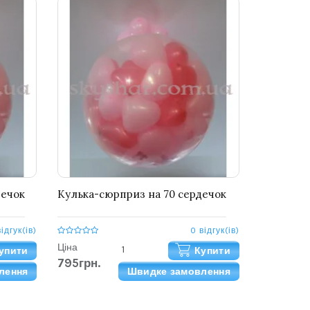
дечок
Кулька-сюрприз на 70 сердечок
відгук(ів)
0 відгук(ів)
Ціна
упити
Купити
795грн.
лення
Швидке замовлення