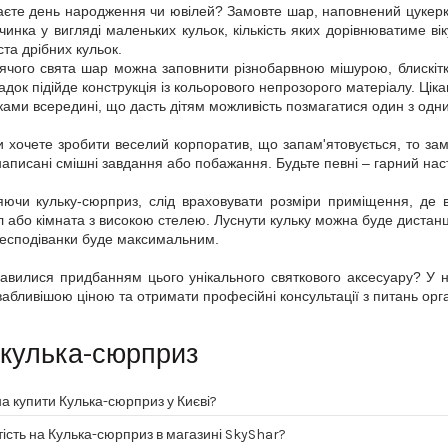
аєте день народження чи ювілей? Замовте шар, наповнений цукер
чинка у вигляді маленьких кульок, кількість яких дорівнюватиме ві
ста дрібних кульок.
ячого свята шар можна заповнити різнобарвною мішурою, блискіт
адок підійде конструкція із кольорового непрозорого матеріалу. Ці
рками всередині, що дасть дітям можливість позмагатися один з одн
 хочете зробити веселий корпоратив, що запам'ятовується, то за
написані смішні завдання або побажання. Будьте певні – гарний на
ючи кульку-сюрприз, слід враховувати розміри приміщення, де в
л або кімната з високою стелею. Луснути кульку можна буде дистанці
есподіванки буде максимальним.
кавилися придбанням цього унікального святкового аксесуару? У 
абливішою ціною та отримати професійні консультації з питань орган
кулька-сюрприз
а купити Кулька-сюрприз у Києві?
тість на Кулька-сюрприз в магазині SkyShar?