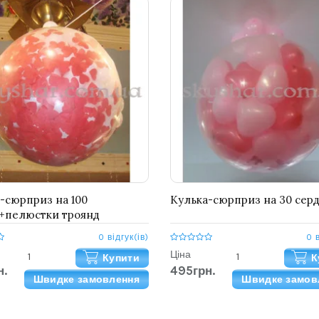
-сюрприз на 100
Кулька-сюрприз на 30 сер
+пелюстки троянд
0 відгук(ів)
0 
Ціна
Купити
К
н.
495грн.
Швидке замовлення
Швидке замов