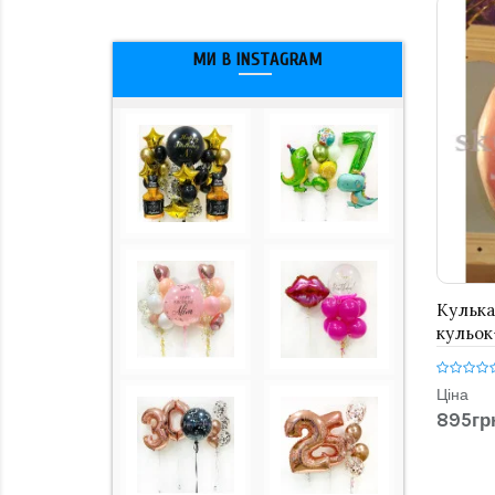
МИ В INSTAGRAM
Кулька
кульок
Ціна
895гр