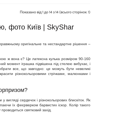
Показано від 1 до 14 з 14 (всього сторінок: 1)
ю, фото Київ | SkyShar
правжньому оригінальне та нестандартне рішення –
Якою ж вона є? Це латексна кулька розміром 90-160
ий момент іграшка підвішена під стелею вибухає, і
брати все, що завгодно: це можуть бути невеликі
рикрасити різнокольоровими стрічками, малюнками і
 сюрпризом?
у вигляді сердечок і різнокольорових блискіток. Як
паючи їх феєрверком барвистих іскор. Колір такого
проводиться святковий захід.