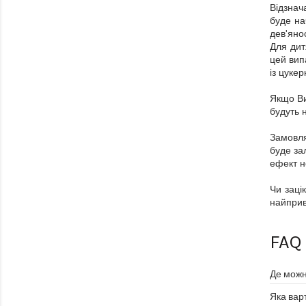
Відзнач
буде на
дев'яно
Для дит
цей вип
із цуке
Якщо Ви
будуть 
Замовля
буде за
ефект н
Чи заці
найприв
FAQ
Де можн
Яка вар