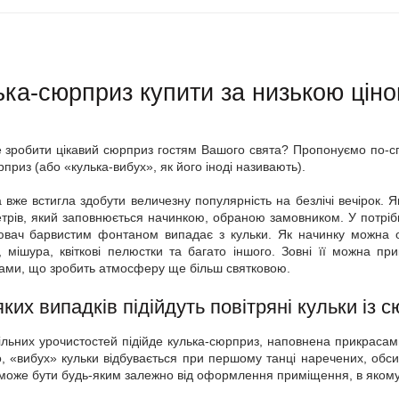
ка-сюрприз купити за низькою ціно
 зробити цікавий сюрприз гостям Вашого свята? Пропонуємо по-с
приз (або «кулька-вибух», як його іноді називають).
 вже встигла здобути величезну популярність на безлічі вечірок. 
трів, який заповнюється начинкою, обраною замовником. У потрібн
вач барвистим фонтаном випадає з кульки. Як начинку можна о
, мішура, квіткові пелюстки та багато іншого. Зовні її можна п
ками, що зробить атмосферу ще більш святковою.
ких випадків підійдуть повітряні кульки із
ільних урочистостей підійде кулька-сюрприз, наповнена прикрасами 
, «вибух» кульки відбувається при першому танці наречених, обси
може бути будь-яким залежно від оформлення приміщення, в якому 