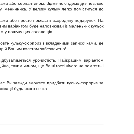
ками або серпантином. Відмінною ідеєю для ювілею
ку іменинника. У велику кульку легко поміститься до
ками або просто покласти всередину подарунок. На
кавим варіантом буде наповнювач із маленьких кульок
им у пошуку цих солодощів.
мовте кульку-сюрприз з вкладеними записочками, де
стрій Вашим колегам забезпечено!
ідбуватиметься урочистість. Найкращим варіантом
йно, таким чином, що Ваші гості нічого не помітять і
нас Ви завжди зможете придбати кульку-сюрприз за
ізації будь-якого свята.