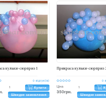
са кульки-сюрприз 1
Прикраса кульки-сюрприз 
0 відгук(ів)
0 
Ціна
Купити
К
н.
350грн.
Швидке замовлення
Швидке замов