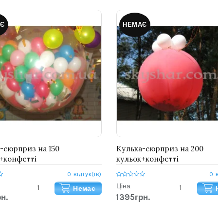
Є
НЕМАЄ
-сюрприз на 150
Кулька-сюрприз на 200
+конфетті
кульок+конфетті
0 відгук(ів)
0 
Ціна
Немає
н.
1395грн.