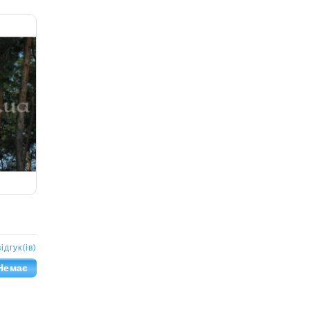
відгук(ів)
Немає