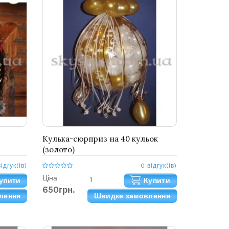
Кулька-сюрприз на 40 кульок
(золото)
відгук(ів)
0 відгук(ів)
Ціна
упити
Купити
650грн.
лення
Швидке замовлення