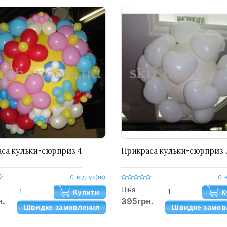
са кульки-сюрприз 4
Прикраса кульки-сюрприз 
0 відгук(ів)
0 
Ціна
Купити
К
.
395грн.
Швидке замовлення
Швидке замов