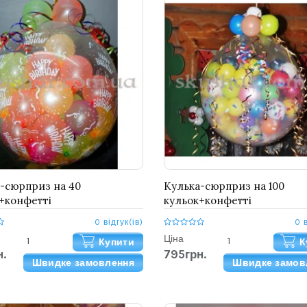
-сюрприз на 40
Кулька-сюрприз на 100
+конфетті
кульок+конфетті
0 відгук(ів)
0 
Ціна
Купити
К
.
795грн.
Швидке замовлення
Швидке замов