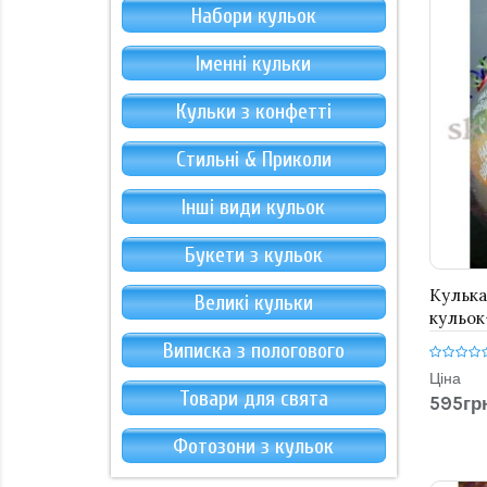
Набори кульок
Іменні кульки
Кульки з конфетті
Стильні & Приколи
Інші види кульок
Букети з кульок
Кулька
Великі кульки
кульок
Виписка з пологового
Ціна
Товари для свята
595грн
Фотозони з кульок