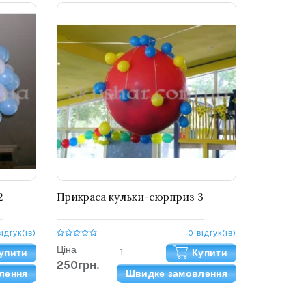
2
Прикраса кульки-сюрприз 3
відгук(ів)
0 відгук(ів)
Ціна
упити
Купити
250грн.
лення
Швидке замовлення