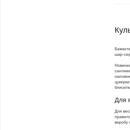
Куль
Бажаєте
шар-сюр
Новинка
сантиме
наповню
цукерки
блискіт
Для я
Для вес
правило
виробу 