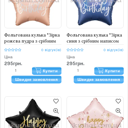
Фольгована кулька "Зірка
Фольгована кулька "Зірка
рожева пудра з срібним
синя з срібним написом
написом Happy Birthday!"
Happy Birthday!"
0 відгук(ів)
0 відгук(ів)
Ціна
Ціна
295грн.
295грн.
Купити
Купити
Швидке замовлення
Швидке замовлення