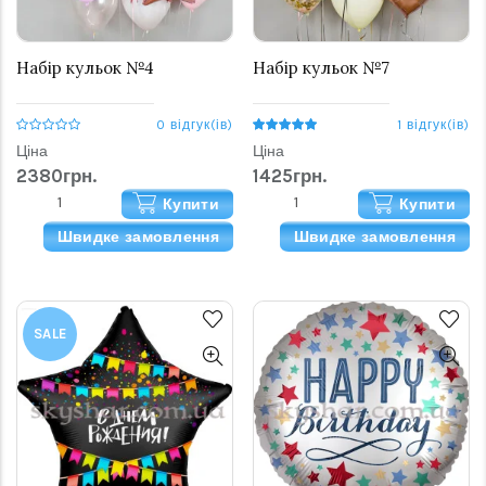
Набір кульок №4
Набір кульок №7
0 відгук(ів)
1 відгук(ів)
Ціна
Ціна
2380грн.
1425грн.
Купити
Купити
Швидке замовлення
Швидке замовлення
SALE