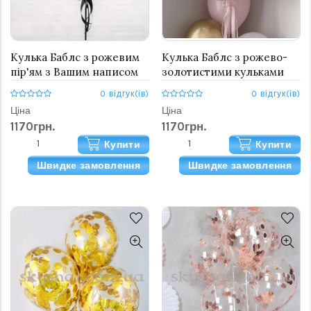
Кулька Баблс з рожевим
Кулька Баблс з рожево-
пір'ям з Вашим написом
золотистими кульками
61 см
всередині з Вашим
0 відгук(ів)
0 відгук(ів)
написом 61 см
Ціна
Ціна
1170грн.
1170грн.
Купити
Купити
Швидке замовлення
Швидке замовлення