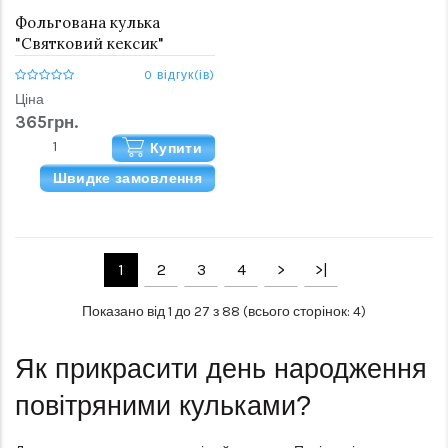
Фольгована кулька
"Святковий кексик"
0 відгук(ів)
Ціна
365грн.
Купити
Швидке замовлення
1
2
3
4
>
>|
Показано від 1 до 27 з 88 (всього сторінок: 4)
Як прикрасити день народження
повітряними кульками?