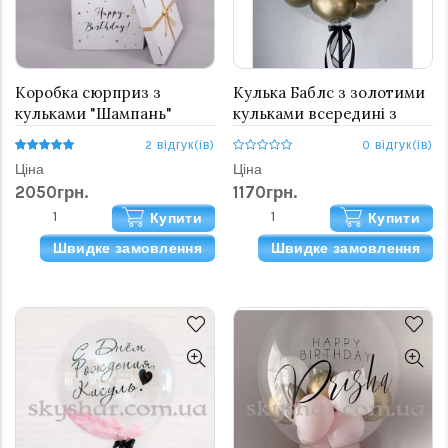
Коробка сюрприз з
Кулька Баблс з золотими
кульками "Шампань"
кульками всередині з
Вашим написом 61 см
2 відгук(ів)
0 відгук(ів)
Ціна
Ціна
2050грн.
1170грн.
Купити
Купити
Швидке замовлення
Швидке замовлення