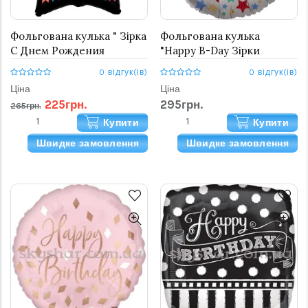
Фольгована кулька " Зірка
Фольгована кулька
С Днем Рождения
"Happy B-Day Зірки
Флажки"
Сатин"
0 відгук(ів)
0 відгук(ів)
Ціна
Ціна
225грн.
295грн.
265грн.
Купити
Купити
Швидке замовлення
Швидке замовлення