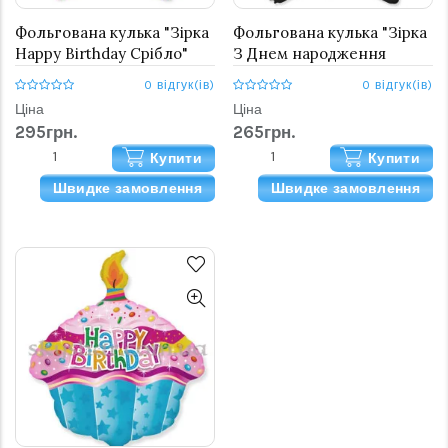
Фольгована кулька "Зірка
Фольгована кулька "Зірка
Happy Birthday Срібло"
З Днем народження
красунчик"
0 відгук(ів)
0 відгук(ів)
Ціна
Ціна
295грн.
265грн.
Купити
Купити
Швидке замовлення
Швидке замовлення