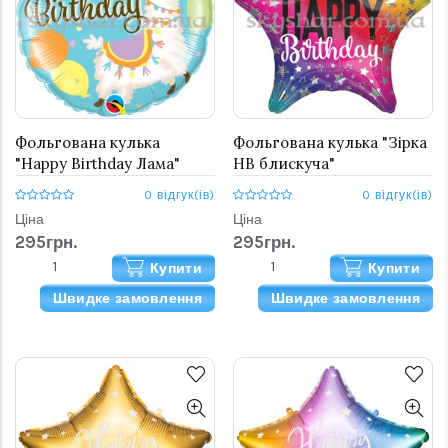
Фольгована кулька
Фольгована кулька "Зірка
"Happy Birthday Лама"
HB блискуча"
0 відгук(ів)
0 відгук(ів)
Ціна
Ціна
295грн.
295грн.
Купити
Купити
Швидке замовлення
Швидке замовлення