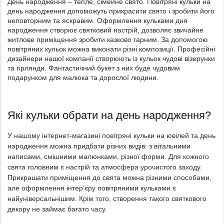
День народження – тепле, сімейне свято. Повітряні кульки на
день народження допоможуть прикрасити свято і зробити його
неповторним та яскравим. Оформлення кульками дня
народження створює святковий настрій, дозволяє звичайне
житлове приміщення зробити казково гарним. За допомогою
повітряних кульок можна виконати різні композиції. Професійні
дизайнери нашої компанії створюють із кульок чудові візерунки
та гірлянди. Фантастичний букет з них буде чудовим
подарунком для малюка та дорослої людини.
Які кульки обрати на день народження?
У нашому інтернет-магазині повітряні кульки на ювілей та день
народження можна придбати різних видів: з вітальними
написами, смішними малюнками, різної форми. Для кожного
свята головним є настрій та атмосфера урочистого заходу.
Прикрашати приміщення до свята можна різними способами,
але оформлення інтер'єру повітряними кульками є
найуніверсальнішим. Крім того, створення такого святкового
декору не займає багато часу.