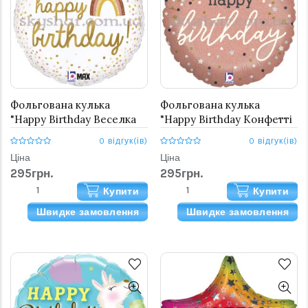
Фольгована кулька
Фольгована кулька
"Happy Birthday Веселка
"Happy Birthday Конфетті
коло білий"
Рожеве Золото"
0 відгук(ів)
0 відгук(ів)
Ціна
Ціна
295грн.
295грн.
Купити
Купити
Швидке замовлення
Швидке замовлення