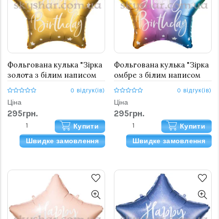
Фольгована кулька "Зірка
Фольгована кулька "Зірка
золота з білим написом
омбре з білим написом
Happy Birthday"
Happy Birthday"
0 відгук(ів)
0 відгук(ів)
Ціна
Ціна
295грн.
295грн.
Купити
Купити
Швидке замовлення
Швидке замовлення