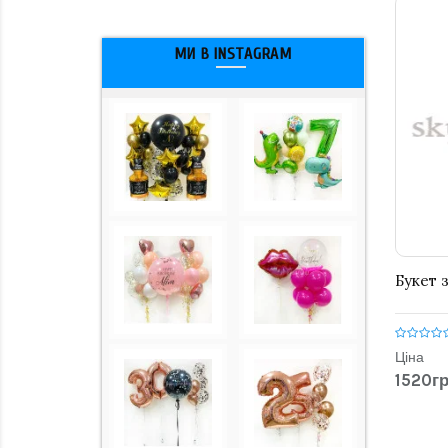
МИ В INSTAGRAM
Букет 
Ціна
1520гр