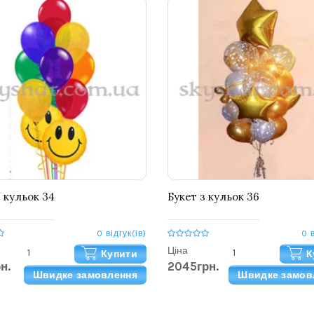
з кульок 34
Букет з кульок 36
0 відгук(ів)
0 
Ціна
Купити
К
н.
2045грн.
Швидке замовлення
Швидке замов