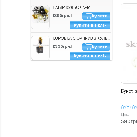
НАБІР КУЛЬОК №10
1395грн.
Купити
Купити в 1 клік
КОРОБКА СЮРПРИЗ З КУЛЬКАМИ "HAPPY B-DAY СТИЛЬНА"
2335грн.
Купити
Купити в 1 клік
Букет з
Ціна
590гр