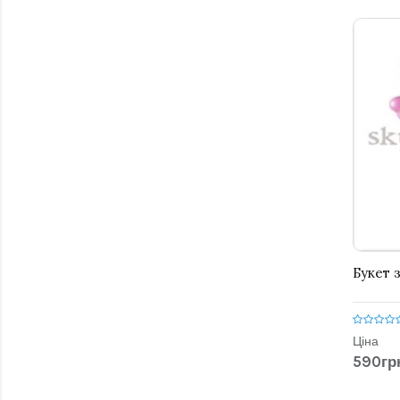
Букет 
Ціна
590гр