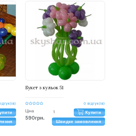
Букет з кульок 51
відгук(ів)
0 відгук(ів)
Ціна
упити
Купити
590грн.
лення
Швидке замовлення