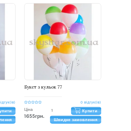
Букет з кульок 77
відгук(ів)
0 відгук(ів)
Ціна
упити
Купити
1655грн.
лення
Швидке замовлення