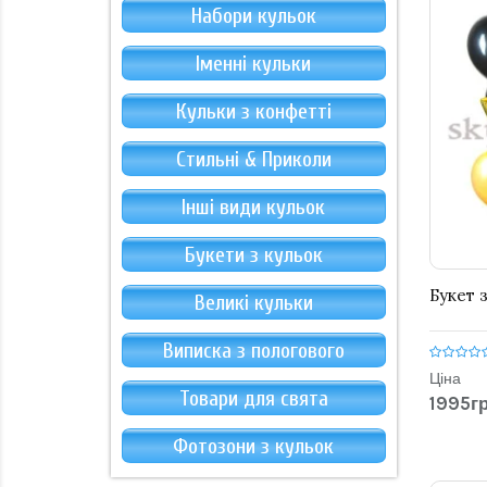
Набори кульок
Іменні кульки
Кульки з конфетті
Стильні & Приколи
Інші види кульок
Букети з кульок
Букет з
Великі кульки
Виписка з пологового
Ціна
Товари для свята
1995гр
Фотозони з кульок