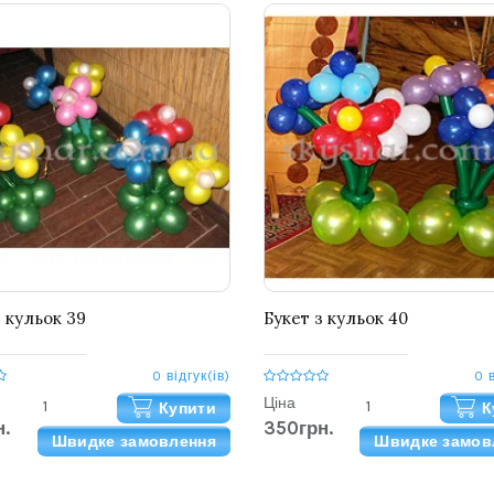
з кульок 39
Букет з кульок 40
0 відгук(ів)
0 
Ціна
Купити
К
.
350грн.
Швидке замовлення
Швидке замов