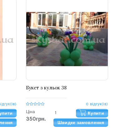
Букет з кульок 38
відгук(ів)
0 відгук(ів)
Ціна
упити
Купити
350грн.
лення
Швидке замовлення