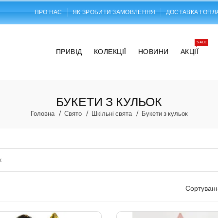
ПРО НАС
ЯК ЗРОБИТИ ЗАМОВЛЕННЯ
ДОСТАВКА І ОПЛ
SALE
ПРИВІД
КОЛЕКЦІЇ
НОВИНИ
АКЦІЇ
БУКЕТИ З КУЛЬОК
Головна
Свято
Шкільні свята
Букети з кульок
Сортуванн