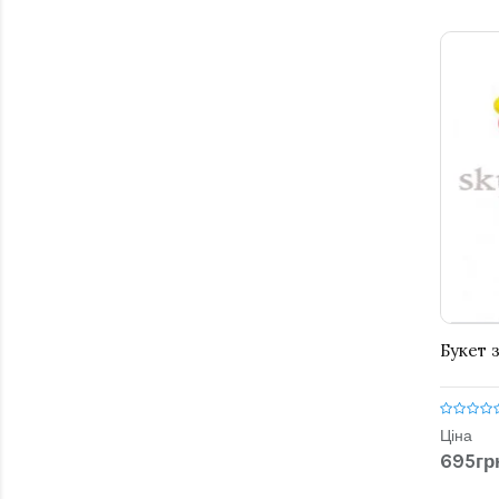
Букет 
Ціна
695гр