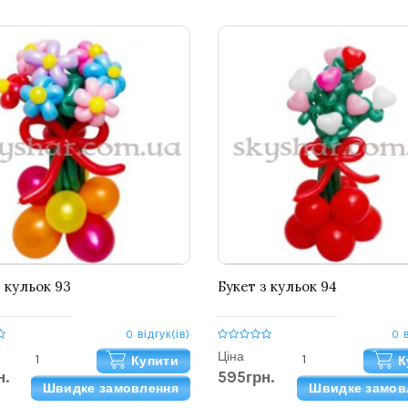
з кульок 93
Букет з кульок 94
0 відгук(ів)
0 
Ціна
Купити
К
н.
595грн.
Швидке замовлення
Швидке замов