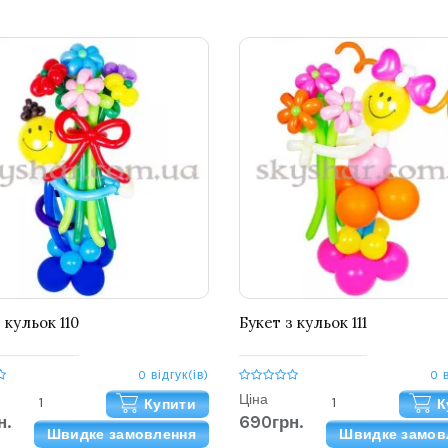
 кульок 110
Букет з кульок 111
0 відгук(ів)
0 
Ціна
Купити
К
н.
690грн.
Швидке замовлення
Швидке замов