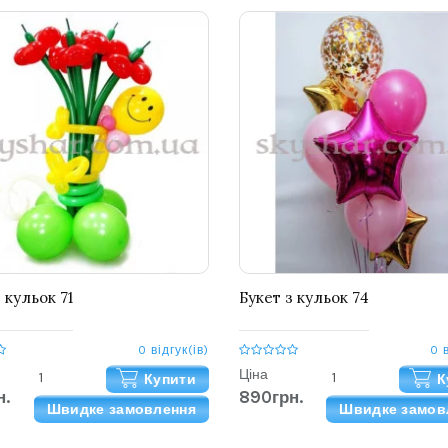
 кульок 71
Букет з кульок 74
0 відгук(ів)
0 
Ціна
Купити
К
н.
890грн.
Швидке замовлення
Швидке замов