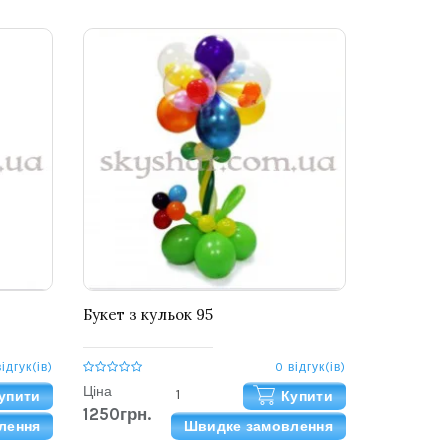
Букет з кульок 95
відгук(ів)
0 відгук(ів)
Ціна
упити
Купити
1250грн.
лення
Швидке замовлення