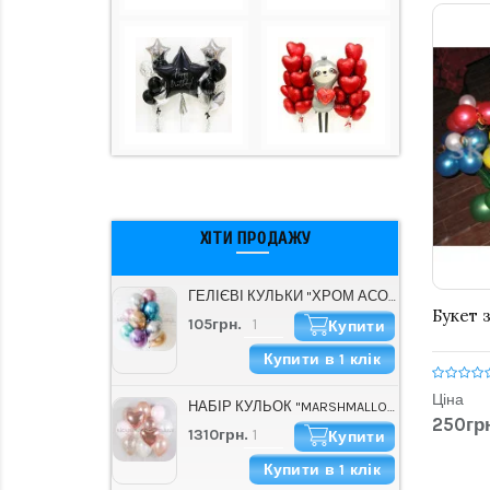
ХІТИ ПРОДАЖУ
ГЕЛІЄВІ КУЛЬКИ "ХРОМ АСОРТІ" (30 СМ)
Букет 
105грн.
Купити
Купити в 1 клік
Ціна
НАБІР КУЛЬОК "MARSHMALLOW"
250грн
1310грн.
Купити
Купити в 1 клік