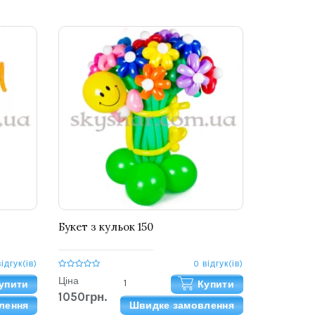
Букет з кульок 150
відгук(ів)
0 відгук(ів)
Ціна
упити
Купити
1050грн.
лення
Швидке замовлення