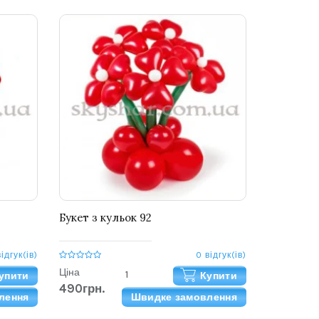
Букет з кульок 92
відгук(ів)
0 відгук(ів)
Ціна
упити
Купити
490грн.
лення
Швидке замовлення