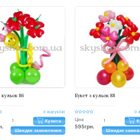
з кульок 86
Букет з кульок 88
0 відгук(ів)
0 
Ціна
Купити
К
н.
595грн.
Швидке замовлення
Швидке замов