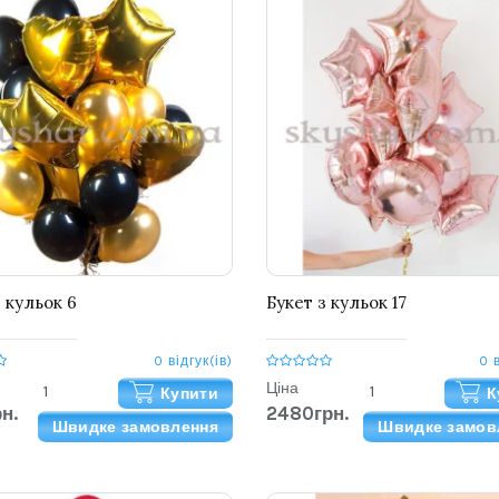
 кульок 6
Букет з кульок 17
0 відгук(ів)
0 
Ціна
Купити
К
н.
2480грн.
Швидке замовлення
Швидке замов