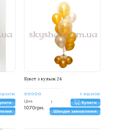
Букет з кульок 24
відгук(ів)
0 відгук(ів)
Ціна
упити
Купити
1070грн.
лення
Швидке замовлення