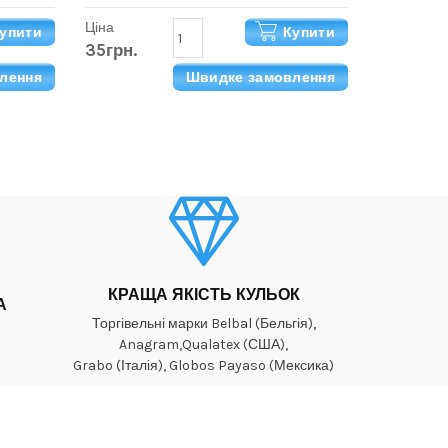
Ціна
упити
Купити
35грн.
лення
Швидке замовлення
КРАЩА ЯКІСТЬ КУЛЬОК
А
Торгівельні марки Belbal (Бельгія),
Anagram,Qualatex (США),
Grabo (Італія), Globos Payaso (Мексика)