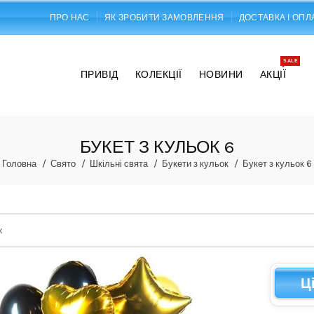
ПРО НАС
ЯК ЗРОБИТИ ЗАМОВЛЕННЯ
ДОСТАВКА І ОПЛ
SALE
ПРИВІД
КОЛЕКЦІЇ
НОВИНИ
АКЦІЇ
БУКЕТ З КУЛЬОК 6
Головна
Свято
Шкільні свята
Букети з кульок
Букет з кульок 6
Ц