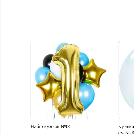
Набір кульок №18
Кулька
см BU