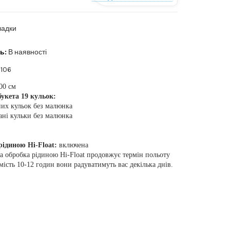
ладки
ь:
В наявності
106
00 см
букета 19 кульок:
них кульок без малюнка
ані кульки без малюнка
ідиною Hi-Float:
включена
а обробка рідиною Hi-Float продовжує термін польоту
мість 10-12 годин вони радуватимуть вас декілька днів.