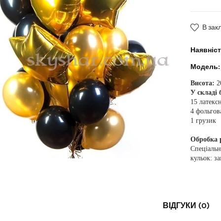
В зак
Наявніст
Модель:
Висота:
2
У складі 
15 латекс
4 фольгов
1 грузик
Обробка р
Спеціальн
кульок: за
ВІДГУКИ (0)