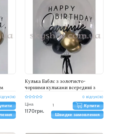
Кулька Баблс з золотисто-
им
чорними кульками всередині з
Вашим написом 61 см
відгук(ів)
0 відгук(ів)
Ціна
упити
Купити
1170грн.
лення
Швидке замовлення