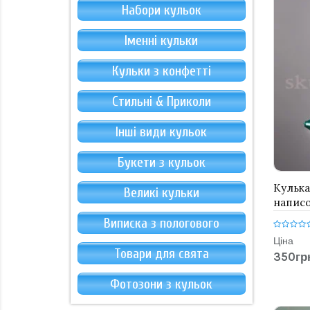
Набори кульок
Іменні кульки
Кульки з конфетті
Стильні & Приколи
Інші види кульок
Букети з кульок
Кулька
Великі кульки
напис
Виписка з пологового
Ціна
Товари для свята
350гр
Фотозони з кульок