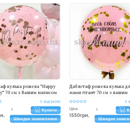
аф кулька рожева "Happy
Даблстаф рожева кулька д
ay" 70 см з Вашим написом
мами гігант 70 см з вашим
фетті рожеве золото
написом і золотим конфетт
0 відгук(ів)
0 
Ціна
Купити
К
н.
1550грн.
Швидке замовлення
Швидке замов