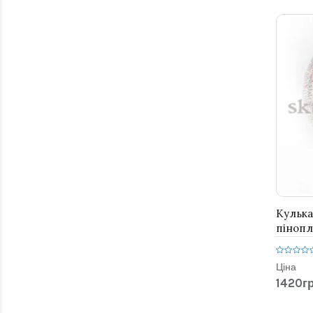
Кулька
пінопл
написо
Ціна
1420гр