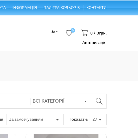
АТА
ІНФОРМАЦІЯ
ПАЛІТРА КОЛЬОРІВ
КОНТАКТИ
0
UA
0
/
0грн.
Авторизація
я:
Показати: