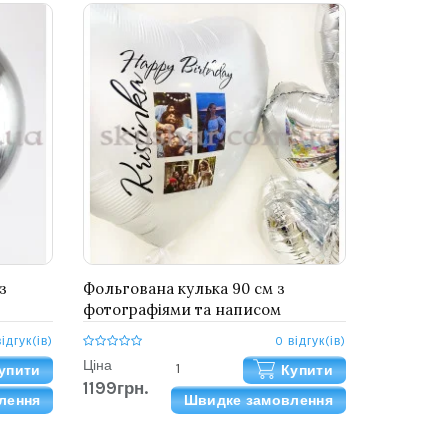
з
Фольгована кулька 90 см з
фотографіями та написом
відгук(ів)
0 відгук(ів)
Ціна
упити
Купити
1199грн.
лення
Швидке замовлення