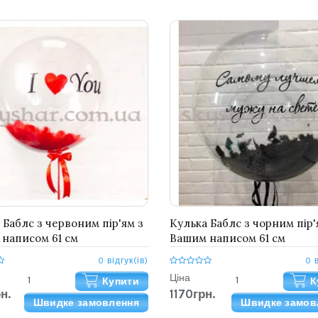
 Баблс з червоним пір'ям з
Кулька Баблс з чорним пір'
написом 61 см
Вашим написом 61 см
0 відгук(ів)
0 
Ціна
Купити
К
н.
1170грн.
Швидке замовлення
Швидке замов