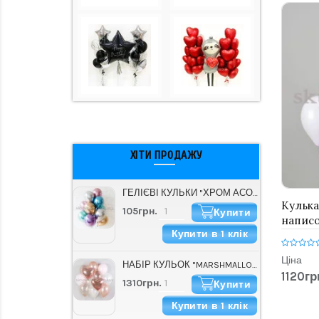
ХІТИ ПРОДАЖУ
ГЕЛІЄВІ КУЛЬКИ "ХРОМ АСОРТІ" (30 СМ)
Кулька
105грн.
Купити
написо
Купити в 1 клік
Принце
Ціна
НАБІР КУЛЬОК "MARSHMALLOW"
1120гр
1310грн.
Купити
Купити в 1 клік