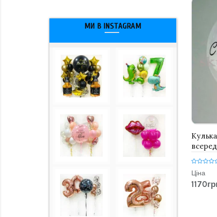
МИ В INSTAGRAM
Кулька
всеред
Ціна
1170гр