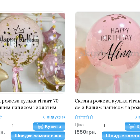
 рожева кулька гігант 70
Скляна рожева кулька гіган
ашим написом і золотим
см з Вашим написом та ро
ті Даблстаф
золото конфетті Даблстаф
0 відгук(ів)
0 
Ціна
Купити
К
н.
1550грн.
Швидке замовлення
Швидке замов