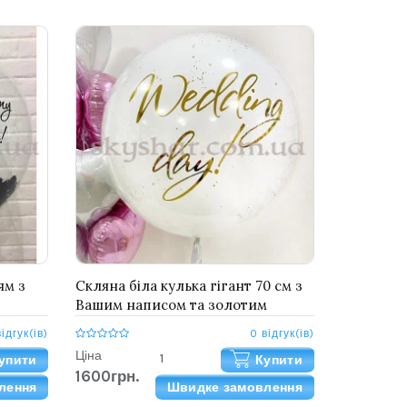
ям з
Скляна біла кулька гігант 70 см з
Вашим написом та золотим
конфетті Даблстаф
відгук(ів)
0 відгук(ів)
Ціна
упити
Купити
1600грн.
лення
Швидке замовлення