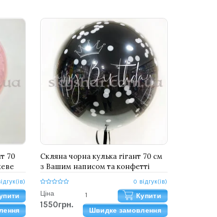
т 70
Скляна чорна кулька гігант 70 см
жеве
з Вашим написом та конфетті
Даблстаф
відгук(ів)
0 відгук(ів)
Ціна
упити
Купити
1550грн.
лення
Швидке замовлення