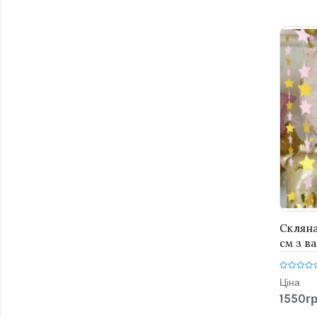
Скляна
см з в
конфет
Ціна
1550гр