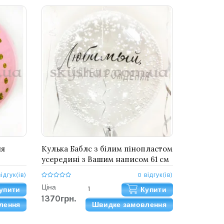
ля
Кулька Баблс з білим пінопластом
усередині з Вашим написом 61 см
і
відгук(ів)
0 відгук(ів)
Ціна
упити
Купити
1370грн.
лення
Швидке замовлення