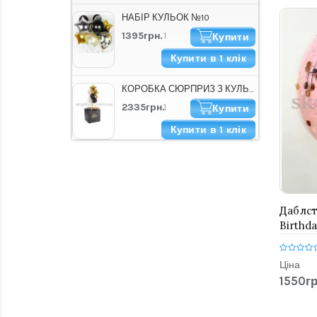
НАБІР КУЛЬОК №10
1395грн.
Купити
Купити в 1 клік
КОРОБКА СЮРПРИЗ З КУЛЬКАМИ "HAPPY B-DAY СТИЛЬНА"
2335грн.
Купити
Купити в 1 клік
Даблст
Birthd
та кон
Ціна
1550гр