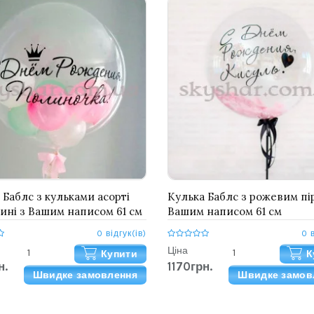
 Баблс з кульками асорті
Кулька Баблс з рожевим пір
ині з Вашим написом 61 см
Вашим написом 61 см
0 відгук(ів)
0 
Ціна
Купити
К
н.
1170грн.
Швидке замовлення
Швидке замов