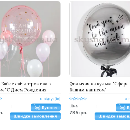
 Баблс світло-рожева з
Фольгована кулька "Сфера 
м "С Днем Рождения,
Вашим написом"
сса!"
0 відгук(ів)
0 
Ціна
Купити
К
н.
795грн.
Швидке замовлення
Швидке замов