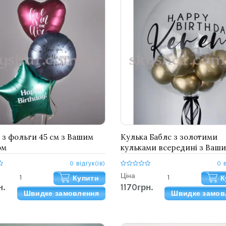
 з фольги 45 см з Вашим
Кулька Баблс з золотими
ом
кульками всередині з Ваш
написом 61 см
0 відгук(ів)
0 
Ціна
Купити
К
н.
1170грн.
Швидке замовлення
Швидке замов