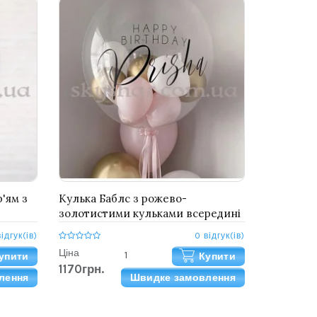
'ям з
Кулька Баблс з рожево-
золотистими кульками всередині
з Вашим написом 61 см
відгук(ів)
0 відгук(ів)
Ціна
упити
Купити
1170грн.
лення
Швидке замовлення