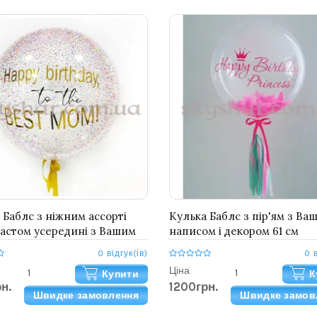
 Баблс з ніжним ассорті
Кулька Баблс з пір'ям з Ва
астом усередині з Вашим
написом і декором 61 см
м 61 см
0 відгук(ів)
0 
Ціна
Купити
К
н.
1200грн.
Швидке замовлення
Швидке замов