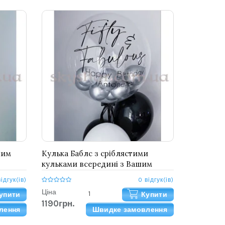
шим
Кулька Баблс з сріблястими
кульками всередині з Вашим
написом 61 см
відгук(ів)
0 відгук(ів)
Ціна
упити
Купити
1190грн.
лення
Швидке замовлення