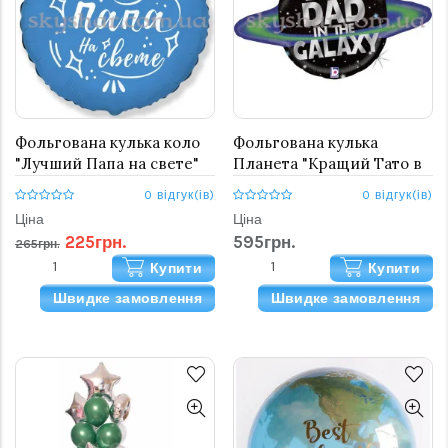
Фольгована кулька коло
Фольгована кулька
"Лучший Папа на свете"
Планета "Кращий Тато в
світі"
0 відгук(ів)
0 відгук(ів)
Ціна
Ціна
225грн.
595грн.
265грн.
Купити
Купити
Швидке замовлення
Швидке замовлення