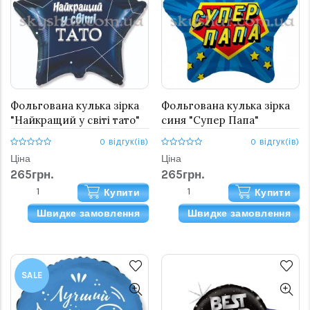
Фольгована кулька зірка
Фольгована кулька зірка
"Найкращий у світі тато"
синя "Супер Папа"
0 відгук(ів)
0 відгук(ів)
Ціна
Ціна
265грн.
265грн.
Купити
Купити
Швидке замовлення
Швидке замовлення
SALE