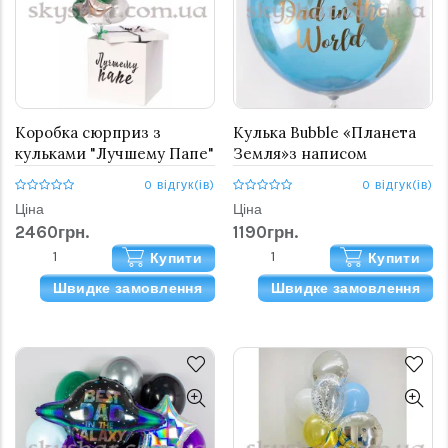
Коробка сюрприз з
Кулька Bubble «Планета
кульками "Лучшему Папе"
Земля»з написом
0 відгук(ів)
0 відгук(ів)
Ціна
Ціна
2460грн.
1190грн.
Купити
Купити
Швидке замовлення
Швидке замовлення