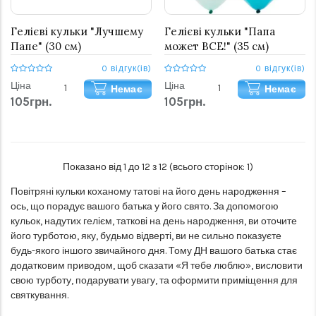
Гелієві кульки "Лучшему
Гелієві кульки "Папа
Папе" (30 см)
может ВСЕ!" (35 см)
0 відгук(ів)
0 відгук(ів)
Ціна
Ціна
Немає
Немає
105грн.
105грн.
Показано від 1 до 12 з 12 (всього сторінок: 1)
Повітряні кульки коханому татові на його день народження –
ось, що порадує вашого батька у його свято. За допомогою
кульок, надутих гелієм, таткові на день народження, ви оточите
його турботою, яку, будьмо відверті, ви не сильно показуєте
будь-якого іншого звичайного дня. Тому ДН вашого батька стає
додатковим приводом, щоб сказати «Я тебе люблю», висловити
свою турботу, подарувати увагу, та оформити приміщення для
святкування.