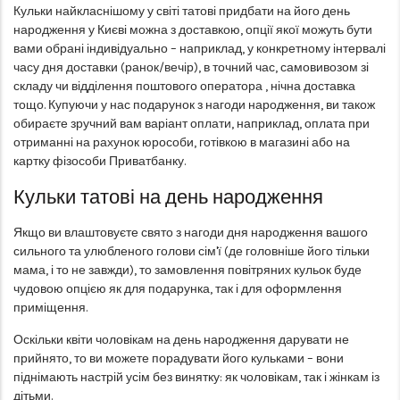
Кульки найкласнішому у світі татові придбати на його день
народження у Києві можна з доставкою, опції якої можуть бути
вами обрані індивідуально – наприклад, у конкретному інтервалі
часу дня доставки (ранок/вечір), в точний час, самовивозом зі
складу чи відділення поштового оператора , нічна доставка
тощо. Купуючи у нас подарунок з нагоди народження, ви також
обираєте зручний вам варіант оплати, наприклад, оплата при
отриманні на рахунок юрособи, готівкою в магазині або на
картку фізособи Приватбанку.
Кульки татові на день народження
Якщо ви влаштовуєте свято з нагоди дня народження вашого
сильного та улюбленого голови сім'ї (де головніше його тільки
мама, і то не завжди), то замовлення повітряних кульок буде
чудовою опцією як для подарунка, так і для оформлення
приміщення.
Оскільки квіти чоловікам на день народження дарувати не
прийнято, то ви можете порадувати його кульками – вони
піднімають настрій усім без винятку: як чоловікам, так і жінкам із
дітьми.