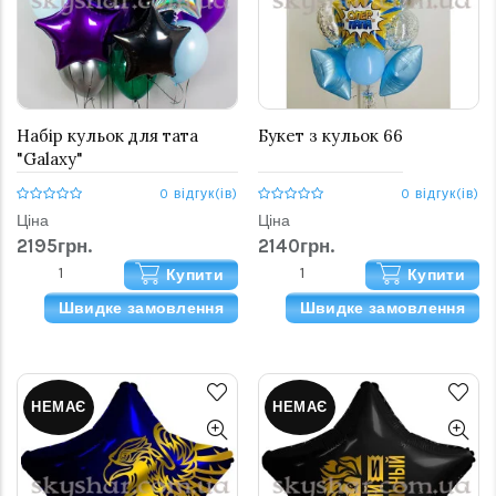
Набір кульок для тата
Букет з кульок 66
"Galaxy"
0 відгук(ів)
0 відгук(ів)
Ціна
Ціна
2195грн.
2140грн.
Купити
Купити
Швидке замовлення
Швидке замовлення
НЕМАЄ
НЕМАЄ