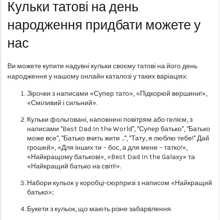
Кульки татові на день
народження придбати можете у
нас
Ви можете купити надувні кульки своєму татові на його день
народження у нашому онлайн каталозі у таких варіаціях:
Зірочки з написами «Супер тато», «Підкорюй вершини!»,
«Сміливий і сильний».
Кульки фольговані, наповнені повітрям або гелієм, з
написами "Best Dad In the World", "Супер батько", "Батько
може все", "Батько вчить жити ...", "Тату, я люблю тебе!" Дай
грошей», «Для інших ти – бос, а для мене – татко!»,
«Найкращому батькові», «Best Dad In the Galaxy» та
«Найкращий батько на світі!».
Набори кульок у коробці-сюрпризі з написом «Найкращий
батько»;
Букети з кульок, що мають різне забарвлення.