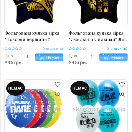
Фольгована кулька зірка
Фольгована кулька зірка
"Покоряй вершины!"
"Смелый и Сильный" Лев
Орел
0 відгук(ів)
0 відгук(ів)
Ціна
Ціна
Немає
Немає
245грн.
245грн.
НЕМАЄ
НЕМАЄ