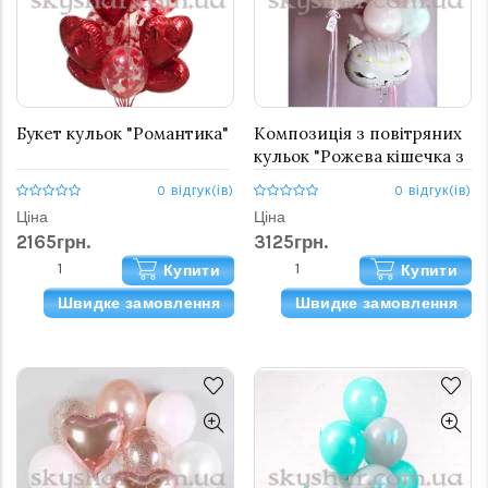
Букет кульок "Романтика"
Композиція з повітряних
кульок "Рожева кішечка з
великою кулькою"
0 відгук(ів)
0 відгук(ів)
Ціна
Ціна
2165грн.
3125грн.
Купити
Купити
Швидке замовлення
Швидке замовлення