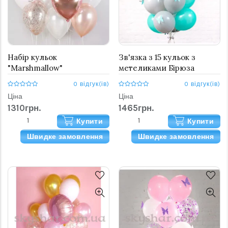
Набір кульок
Зв'язка з 15 кульок з
"Marshmallow"
метеликами Бірюза
0 відгук(ів)
0 відгук(ів)
Ціна
Ціна
1310грн.
1465грн.
Купити
Купити
Швидке замовлення
Швидке замовлення