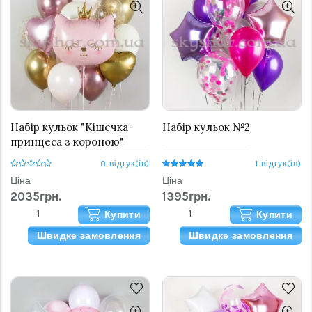
Набір кульок "Кішечка-
Набір кульок №2
принцеса з короною"
0 відгук(ів)
1 відгук(ів)
Ціна
Ціна
2035грн.
1395грн.
Купити
Купити
Швидке замовлення
Швидке замовлення