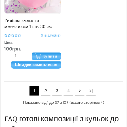
Гелієва кулька з
метеликом 1 шт. 30 см
0 відгук(ів)
Ціна
100грн.
Купити
Швидке замовлення
1
2
3
4
>
>|
Показано від 1 до 27 з 107 (всього сторінок: 4)
FAQ
готові композиції з кульок до