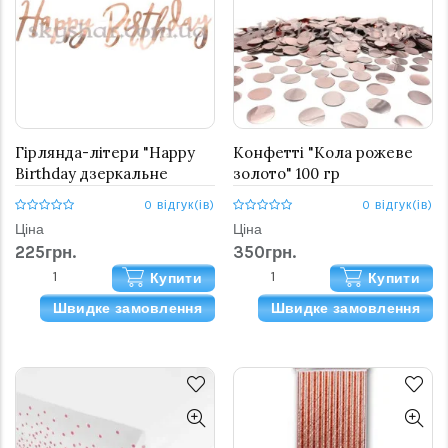
Гірлянда-літери "Happy
Конфетті "Кола рожеве
Birthday дзеркальне
золото" 100 гр
рожеве золото"
0 відгук(ів)
0 відгук(ів)
Ціна
Ціна
225грн.
350грн.
Купити
Купити
Швидке замовлення
Швидке замовлення