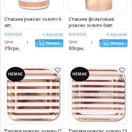
Стакани рожеве золото 6
Стакани фольговані
шт.
рожеве золото 6шт.
0 відгук(ів)
0 відгук(ів)
Ціна
Ціна
Немає
Немає
79грн.
89грн.
НЕМАЄ
НЕМАЄ
Тарілки рожеве золото 17
Тарілки рожеве золото 23