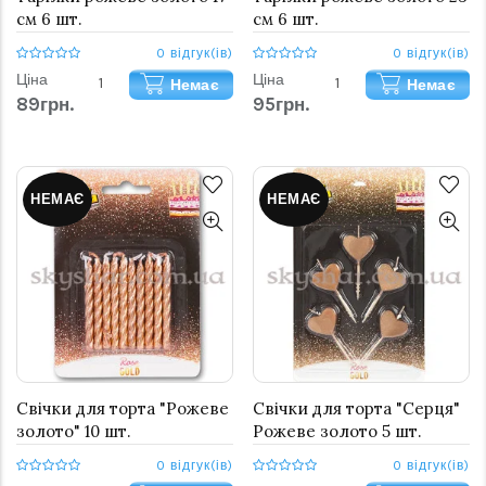
см 6 шт.
см 6 шт.
0 відгук(ів)
0 відгук(ів)
Ціна
Ціна
Немає
Немає
89грн.
95грн.
НЕМАЄ
НЕМАЄ
Свічки для торта "Рожеве
Свічки для торта "Серця"
золото" 10 шт.
Рожеве золото 5 шт.
0 відгук(ів)
0 відгук(ів)