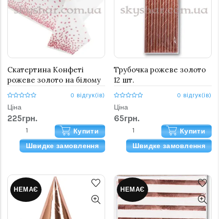
Скатертина Конфеті
Трубочка рожеве золото
рожеве золото на білому
12 шт.
1,4х1,8 м
0 відгук(ів)
0 відгук(ів)
Ціна
Ціна
225грн.
65грн.
Купити
Купити
Швидке замовлення
Швидке замовлення
НЕМАЄ
НЕМАЄ