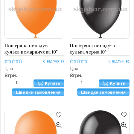
Повітряна ненадута
Повітряна ненадута
кулька помаранчева 10"
кулька чорна 10"
0 відгук(ів)
0 відгук(ів)
Ціна
Ціна
8грн.
8грн.
Купити
Купити
Швидке замовлення
Швидке замовлення