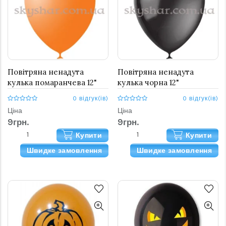
Повітряна ненадута
Повітряна ненадута
кулька помаранчева 12"
кулька чорна 12"
0 відгук(ів)
0 відгук(ів)
Ціна
Ціна
9грн.
9грн.
Купити
Купити
Швидке замовлення
Швидке замовлення