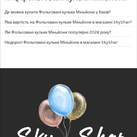
Де можна купити Фольговані кульки Міньйони у Києві?
Яка вартість на Фольговані кульки Міньйони в магазині SkyShar?
Які Фольговані кульки Міньйони популярні 2026 року?
Недорогі Фольговані кульки Міньйони в магазині SkyShar