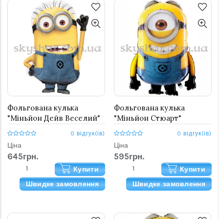
Фольгована кулька
Фольгована кулька
"Міньйон Дейв Веселий"
"Міньйон Стюарт"
0 відгук(ів)
0 відгук(ів)
Ціна
Ціна
645грн.
595грн.
Купити
Купити
Швидке замовлення
Швидке замовлення