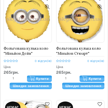
Фольгована кулька коло
Фольгована кулька коло
"Міньйон Дейв"
"Міньйон Стюарт"
0 відгук(ів)
0 відгук(ів)
Ціна
Ціна
265грн.
265грн.
Купити
Купити
Швидке замовлення
Швидке замовлення
НЕМАЄ
НЕМАЄ