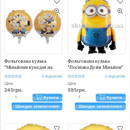
Фольгована кулька
Фольгована кулька
"Міньйони кумедні на
"Посіпака Дейв Міньйон"
жовтому"
0 відгук(ів)
0 відгук(ів)
Ціна
Ціна
245грн.
595грн.
Купити
Купити
Швидке замовлення
Швидке замовлення