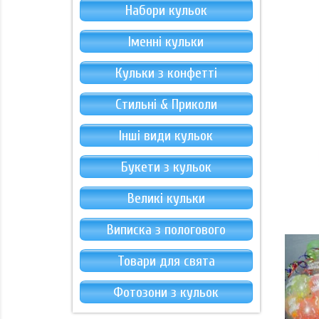
Набори кульок
Іменні кульки
Кульки з конфетті
Стильні & Приколи
Інші види кульок
Букети з кульок
Великі кульки
Виписка з пологового
Товари для свята
Фотозони з кульок