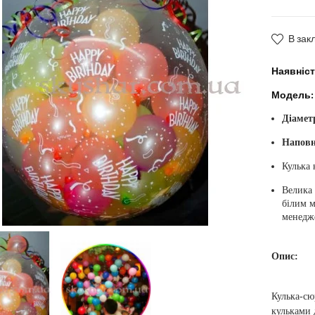
В зак
Наявніст
Модель:
Діамет
Наповн
Кулька 
Велика 
білим м
менедж
Опис:
Кулька-сю
кульками 