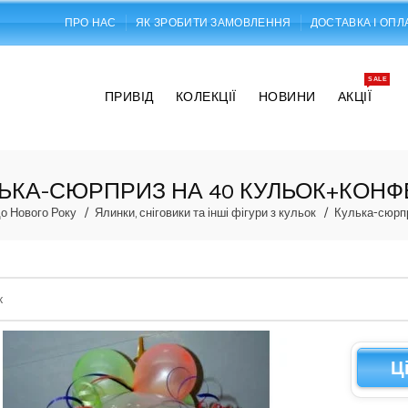
ПРО НАС
ЯК ЗРОБИТИ ЗАМОВЛЕННЯ
ДОСТАВКА І ОПЛ
SALE
ПРИВІД
КОЛЕКЦІЇ
НОВИНИ
АКЦІЇ
ЬКА-СЮРПРИЗ НА 40 КУЛЬОК+КОНФ
о Нового Року
Ялинки, сніговики та інші фігури з кульок
Кулька-сюрпр
Ц