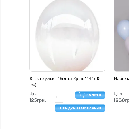
Brush кулька "Білий Браш" 14” (35
Набір 
см)
Ціна
Ціна
Купити
125грн.
1830гр
Швидке замовлення