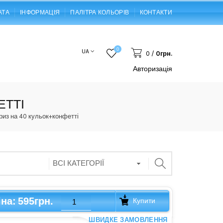
АТА
ІНФОРМАЦІЯ
ПАЛІТРА КОЛЬОРІВ
КОНТАКТИ
0
UA
0
/
0грн.
Авторизація
ЕТТІ
из на 40 кульок+конфетті
595грн.
іна:
Купити
ШВИДКЕ ЗАМОВЛЕННЯ