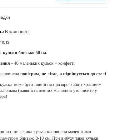
ладки
ь:
В наявності
11013
р кульки близько 50 см.
ення -
40 маленьких кульок + конфетті
наповнена
повітрям, не літає, а підвішується до стелі.
кулька може бути повністю прозорою або з красивим
алюнком (наявність певних малюнків уточнюйте у
ера)
рприз -це велика кулька наповнена маленькими
діаметром близько 8-10 см. При вибуху такої кульки