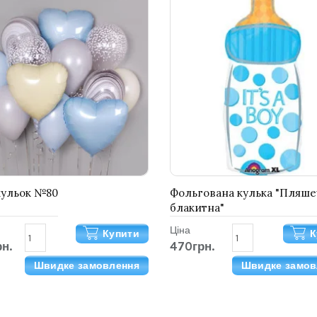
кульок №80
Фольгована кулька "Пляше
блакитна"
Ціна
Купити
К
н.
470грн.
Швидке замовлення
Швидке замов