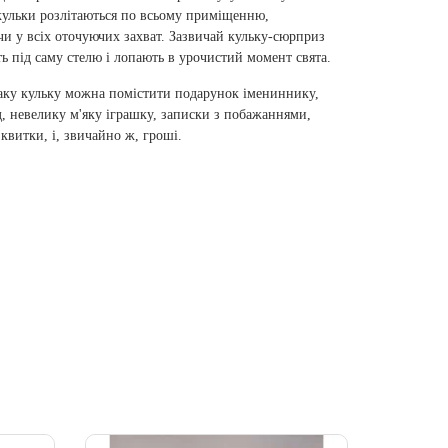
кульки розлітаються по всьому приміщенню,
и у всіх оточуючих захват. Зазвичай кульку-сюрприз
ь під саму стелю і лопають в урочистий момент свята.
аку кульку можна помістити подарунок імениннику,
, невелику м'яку іграшку, записки з побажаннями,
 квитки, і, звичайно ж, гроші.