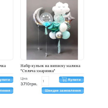
чка
Набір кульок на виписку малюка
"Спляча хмаринка"
Ціна
упити
Купити
3710грн.
лення
Швидке замовлення