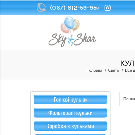
(067) 812-59-95
(067) 812-59-95
КУЛ
Головна
Свято
Все д
Гелієві кульки
Фольговані кульки
Коробка з кульками