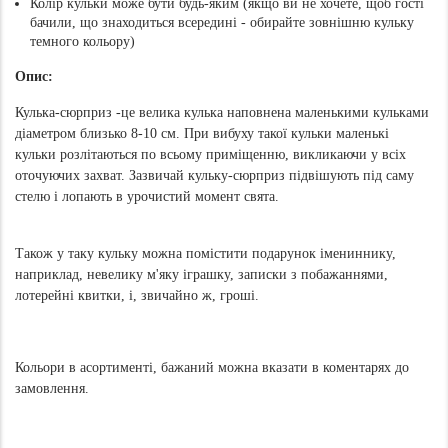
Колір кульки може бути будь-яким (якщо ви не хочете, щоб гості
бачили, що знаходиться всередині - обирайте зовнішню кульку
темного кольору)
Опис:
Кулька-сюрприз -це велика кулька наповнена маленькими кульками
діаметром близько 8-10 см. При вибуху такої кульки маленькі
кульки розлітаються по всьому приміщенню, викликаючи у всіх
оточуючих захват. Зазвичай кульку-сюрприз підвішують під саму
стелю і лопають в урочистий момент свята.
Також у таку кульку можна помістити подарунок імениннику,
наприклад, невелику м'яку іграшку, записки з побажаннями,
лотерейні квитки, і, звичайно ж, гроші.
Кольори в асортименті, бажаний можна вказати в коментарях до
замовлення.