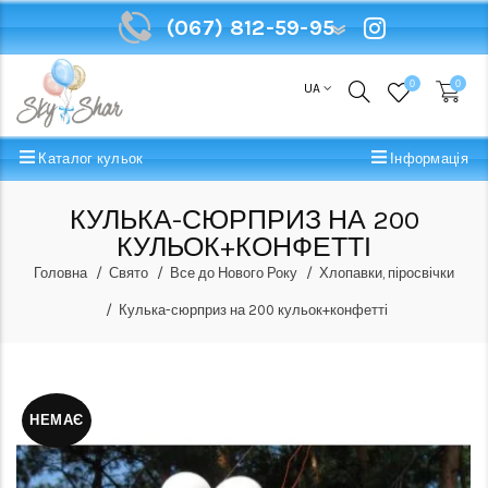
(067) 812-59-95
(067) 812-59-95
0
0
UA
Каталог кульок
Інформація
КУЛЬКА-СЮРПРИЗ НА 200
КУЛЬОК+КОНФЕТТІ
Головна
Свято
Все до Нового Року
Хлопавки, піросвічки
Кулька-сюрприз на 200 кульок+конфетті
НЕМАЄ