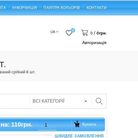
АТА
ІНФОРМАЦІЯ
ПАЛІТРА КОЛЬОРІВ
КОНТАКТИ
0
UA
0
/
0грн.
Авторизація
Т.
аний срібний 6 шт.
110грн.
іна:
Купити
ШВИДКЕ ЗАМОВЛЕННЯ