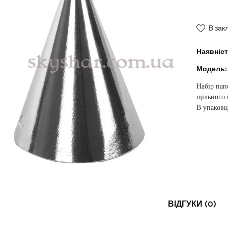
В зак
Наявніст
Модель:
Набір пап
щільного 
В упаковц
ВІДГУКИ (0)