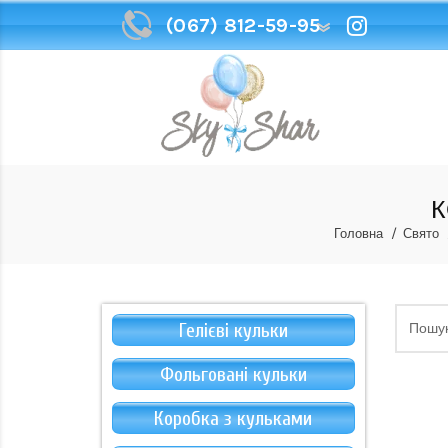
(067) 812-59-95
(067) 812-59-95
К
Головна
Свято
Гелієві кульки
Фольговані кульки
Коробка з кульками