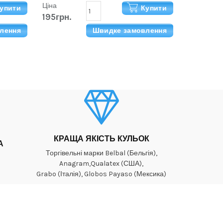
Ціна
упити
Купити
195грн.
лення
Швидке замовлення
КРАЩА ЯКІСТЬ КУЛЬОК
А
Торгівельні марки Belbal (Бельгія),
Anagram,Qualatex (США),
Grabo (Італія), Globos Payaso (Мексика)