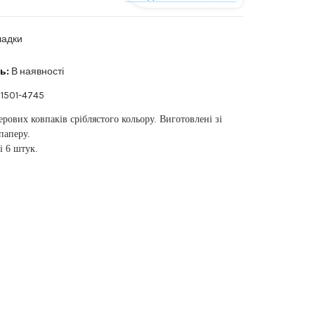
ладки
ь:
В наявності
1501-4745
ерових ковпаків сріблястого кольору. Виготовлені зі
паперу.
і 6 штук.