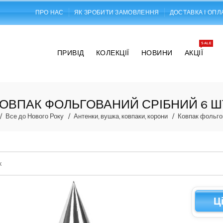
ПРО НАС
ЯК ЗРОБИТИ ЗАМОВЛЕННЯ
ДОСТАВКА І ОПЛ
SALE
ПРИВІД
КОЛЕКЦІЇ
НОВИНИ
АКЦІЇ
ОВПАК ФОЛЬГОВАНИЙ СРІБНИЙ 6 Ш
Все до Нового Року
Антенки, вушка, ковпаки, корони
Ковпак фольгов
Ц