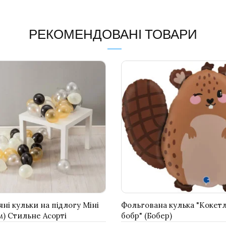
РЕКОМЕНДОВАНІ ТОВАРИ
яні кульки на підлогу Міні
Фольгована кулька "Кокет
см) Стильне Асорті
бобр" (Бобер)