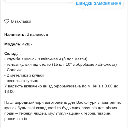
ШВИДКЕ ЗАМОВЛЕННЯ
В закладки
Наявність:
В наявності
Модель:
42127
Склад:
- клумба з кульок із квіточками (3 пог. метри)
- гелієві кульки під стелю (15 шт. 10" з обробкою хай-флоат)
- Сонечко
- 2 метелики з кульок
- веселка з кульок
У вартість включено виїзд оформлювача по м. Київ з 9.00 до
18.00
Наші аеродизайнери виготовлять для Вас фігури з повітряних
кульок будь-якої складності та будь-яких розмірів для різних
подій – техніку, людей, мультиплікаційних героїв, тварин,
рослин та ін.