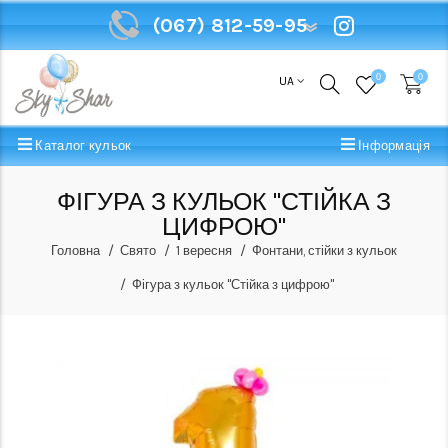
(067) 812-59-95
(067) 812-59-95
0
0
UA
Каталог кульок
Інформація
ФІГУРА З КУЛЬОК "СТІЙКА З
ЦИФРОЮ"
Головна
Свято
1 вересня
Фонтани, стійки з кульок
Фігура з кульок "Стійка з цифрою"