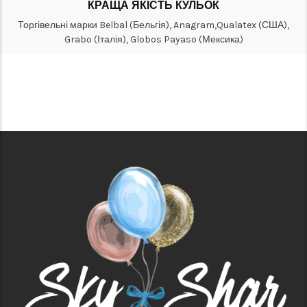
КРАЩА ЯКІСТЬ КУЛЬОК
Торгівельні марки Belbal (Бельгія), Anagram,Qualatex (США),
Grabo (Італія), Globos Payaso (Мексика)