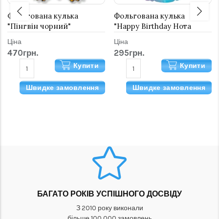
Фольгована кулька
Фольгована кулька
"Пінгвін чорний"
"Happy Birthday Нота
TikTok (ТікТок)"
Ціна
Ціна
470грн.
295грн.
Купити
Купити
Швидке замовлення
Швидке замовлення
БАГАТО РОКІВ УСПІШНОГО ДОСВІДУ
З 2010 року виконали
більше 100 000 замовлень