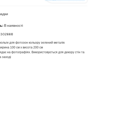
ладки
ь:
В наявності
302668
ольги для фотозон кольору зелений металік
ирина 100 см х висота 200 см
ядає на фотографіях. Використовується для декору стін та
 заході