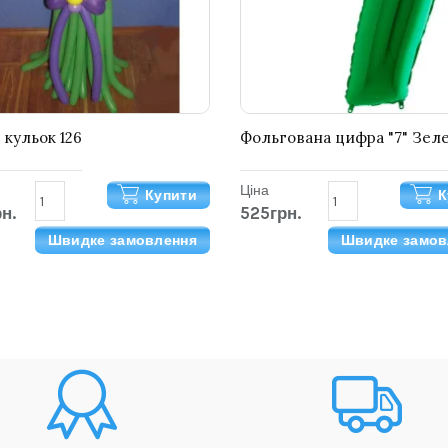
 кульок 126
Фольгована цифра "7" Зел
Ціна
Купити
К
н.
525грн.
Швидке замовлення
Швидке замов