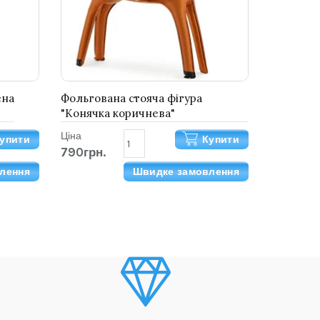
ена
Фольгована стояча фігура
"Конячка коричнева"
Ціна
упити
Купити
790грн.
лення
Швидке замовлення