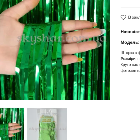
В зак
Наявніст
Модель:
Шторка з ф
Розміри:
ш
Круто вигл
фотозон на