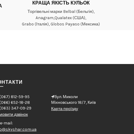
КРАЩА ЯКІСТЬ КУЛЬОК
А
Торгівельні марки Belbal (Бельгія),
Anagram,Qualatex (США),
Grabo (Італія), Globos Payaso (Мексика)
ОНТАКТИ
(067) 812-59-95
бул. Миколи
(066) 652-18-28
Міхновського 18/7, Київ
(063) 347-09-29
Карта проїзду
мовити дзвінок
e-mail:
fo@skyshar.com.ua