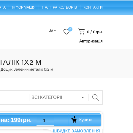
АТА
ІНФОРМАЦІЯ
ПАЛІТРА КОЛЬОРІВ
КОНТАКТИ
0
UA
0
/
0грн.
Авторизація
АЛІК 1Х2 М
Дощик Зелений металік 1х2 м
199грн.
іна:
Купити
ШВИДКЕ ЗАМОВЛЕННЯ