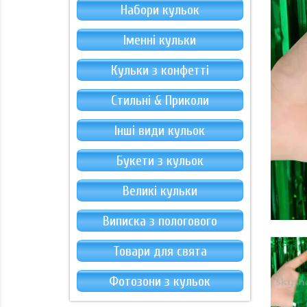
Набори кульок
Іменні кульки
Кульки з конфетті
Стильні & Приколи
Інші види кульок
Букети з кульок
Великі кульки
Виписка з пологового
Товари для свята
Фотозони з кульок