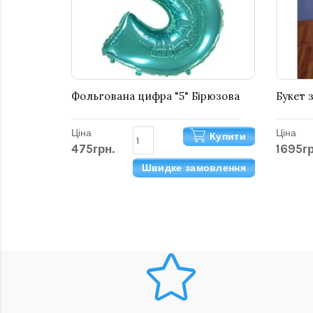
Фольгована цифра "5" Бірюзова
Букет з
Ціна
Ціна
Купити
475грн.
1695гр
Швидке замовлення