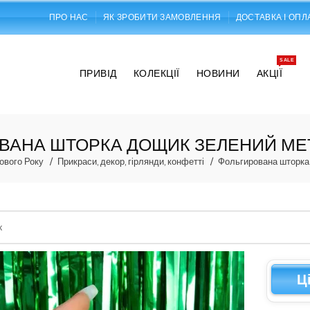
ПРО НАС
ЯК ЗРОБИТИ ЗАМОВЛЕННЯ
ДОСТАВКА І ОПЛ
SALE
ПРИВІД
КОЛЕКЦІЇ
НОВИНИ
АКЦІЇ
АНА ШТОРКА ДОЩИК ЗЕЛЕНИЙ МЕТ
ового Року
Прикраси, декор, гірлянди, конфетті
Фольгирована шторка 
Ц