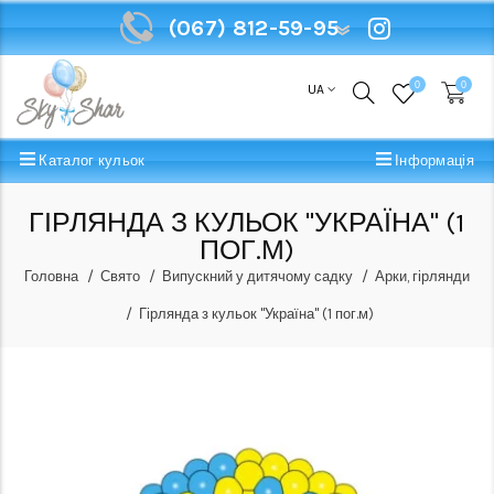
(067) 812-59-95
(067) 812-59-95
0
0
UA
Каталог кульок
Інформація
ГІРЛЯНДА З КУЛЬОК "УКРАЇНА" (1
ПОГ.М)
Головна
Свято
Випускний у дитячому садку
Арки, гірлянди
Гірлянда з кульок "Україна" (1 пог.м)