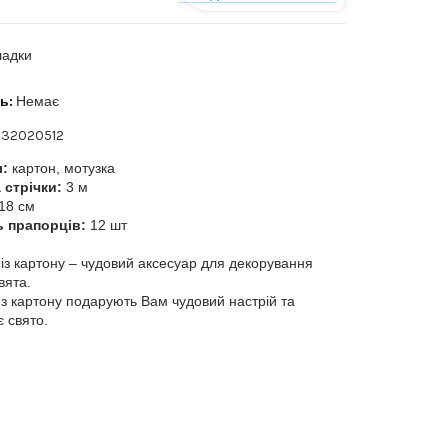
ладки
ь:
Немає
32020512
л:
картон, мотузка
 стрічки:
3 м
18 см
ь прапорців:
12 шт
із картону – чудовий аксесуар для декорування
вята.
 з картону подарують Вам чудовий настрій та
 свято.