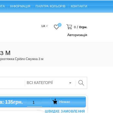
АТА
ІНФОРМАЦІЯ
ПАЛІТРА КОЛЬОРІВ
КОНТАКТИ
0
UA
0
/
0грн.
Авторизація
3 М
-розтяжка Срібло Смужка 3 м
135грн.
а:
Немає
ШВИДКЕ ЗАМОВЛЕННЯ