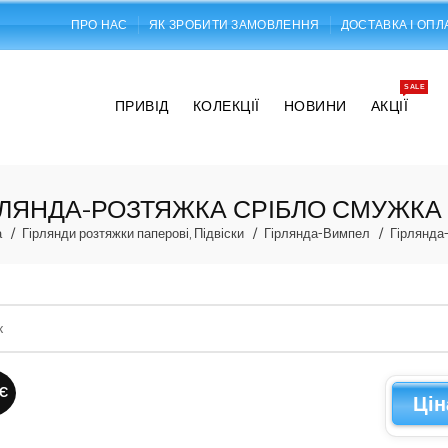
ПРО НАС
ЯК ЗРОБИТИ ЗАМОВЛЕННЯ
ДОСТАВКА І ОПЛ
SALE
ПРИВІД
КОЛЕКЦІЇ
НОВИНИ
АКЦІЇ
РЛЯНДА-РОЗТЯЖКА СРІБЛО СМУЖКА 
а
Гірлянди розтяжки паперові, Підвіски
Гірлянда-Вимпел
Гірлянда
Є
Цін