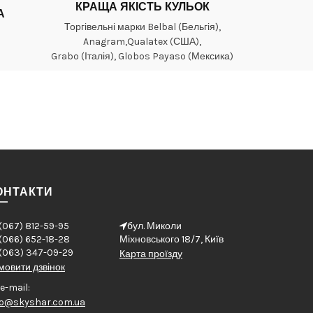
КРАЩА ЯКІСТЬ КУЛЬОК
А
Торгівельні марки Belbal (Бельгія),
Anagram,Qualatex (США),
Grabo (Італія), Globos Payaso (Мексика)
ОНТАКТИ
(067) 812-59-95
бул. Миколи
(066) 652-18-28
Міхновського 18/7, Київ
(063) 347-09-29
Карта проїзду
мовити дзвінок
e-mail:
fo@skyshar.com.ua