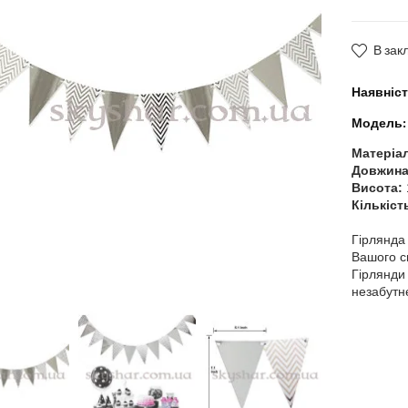
В зак
Наявніст
Модель:
Матеріа
Довжина
Висота:
Кількіст
Гірлянда 
Вашого с
Гірлянди
незабутнє