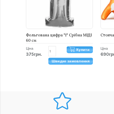
Фольгована цифра "1" Срібна МІДІ
Стояча
60 см
Ціна
Ціна
Купити
375грн.
690гр
Швидке замовлення