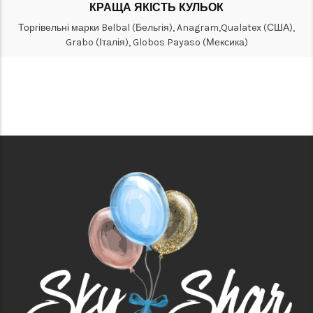
КРАЩА ЯКІСТЬ КУЛЬОК
Торгівельні марки Belbal (Бельгія), Anagram,Qualatex (США),
Grabo (Італія), Globos Payaso (Мексика)