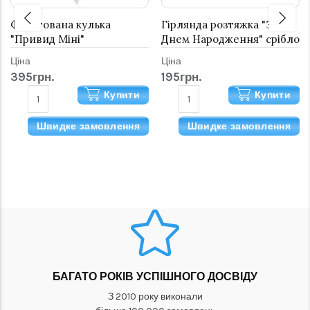
Фольгована кулька
Гірлянда розтяжка "З
"Привид Міні"
Днем Народження" срібло
на рожевому
Ціна
Ціна
395грн.
195грн.
Купити
Купити
Швидке замовлення
Швидке замовлення
БАГАТО РОКІВ УСПІШНОГО ДОСВІДУ
З 2010 року виконали