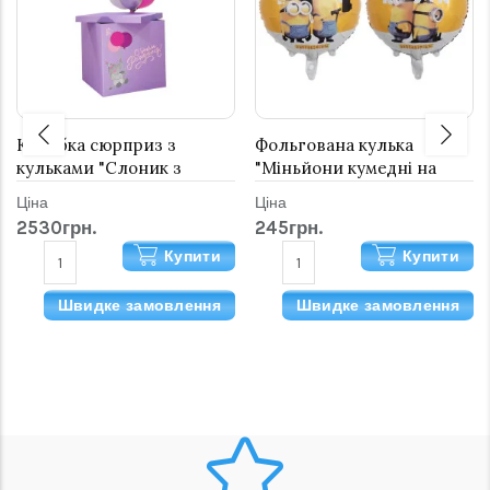
Коробка сюрприз з
Фольгована кулька
кульками "Слоник з
"Міньйони кумедні на
кульками"
жовтому"
Ціна
Ціна
2530грн.
245грн.
Купити
Купити
Швидке замовлення
Швидке замовлення