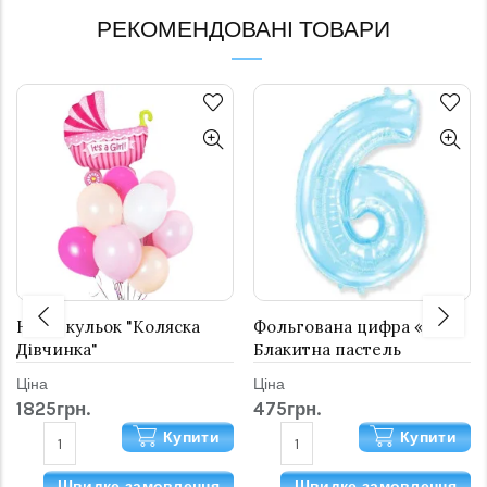
РЕКОМЕНДОВАНІ ТОВАРИ
Набір кульок "Коляска
Фольгована цифра «6»
Дівчинка"
Блакитна пастель
Ціна
Ціна
1825грн.
475грн.
Купити
Купити
Швидке замовлення
Швидке замовлення