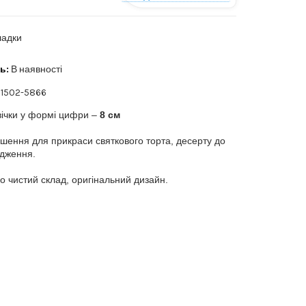
ладки
ь:
В наявності
1502-5866
вічки у формі цифри –
8 см
ішення для прикраси святкового торта, десерту до
дження.
о чистий склад, оригінальний дизайн.