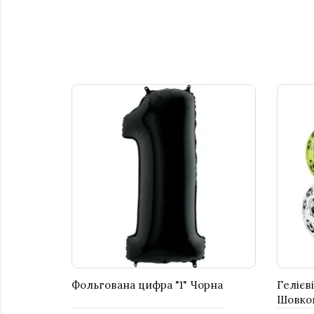
Фольгована цифра "1" Чорна
Гелієв
Шовког