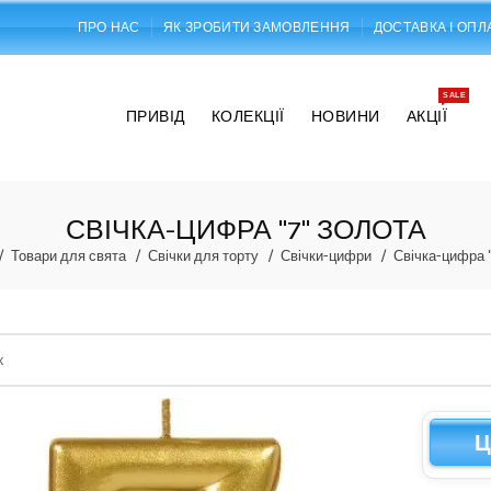
ПРО НАС
ЯК ЗРОБИТИ ЗАМОВЛЕННЯ
ДОСТАВКА І ОПЛ
SALE
ПРИВІД
КОЛЕКЦІЇ
НОВИНИ
АКЦІЇ
СВІЧКА-ЦИФРА "7" ЗОЛОТА
Товари для свята
Свічки для торту
Свічки-цифри
Свічка-цифра 
Ц