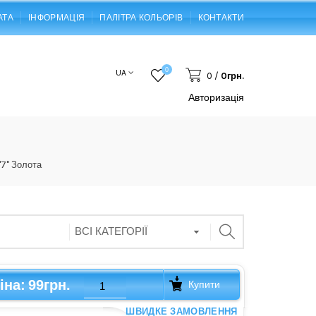
АТА
ІНФОРМАЦІЯ
ПАЛІТРА КОЛЬОРІВ
КОНТАКТИ
0
UA
0
/
0грн.
Авторизація
"7" Золота
99грн.
іна:
Купити
ШВИДКЕ ЗАМОВЛЕННЯ