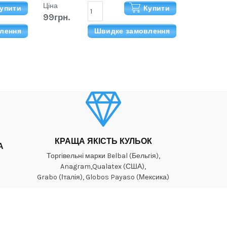
Ціна
упити
Купити
99грн.
лення
Швидке замовлення
КРАЩА ЯКІСТЬ КУЛЬОК
А
Торгівельні марки Belbal (Бельгія),
Anagram,Qualatex (США),
Grabo (Італія), Globos Payaso (Мексика)