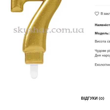
В зак
Наявніст
Модель:
Висота с
Чудове р
Дня наро
Екологічн
ВІДГУКИ (0)