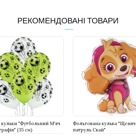
РЕКОМЕНДОВАНІ ТОВАРИ
і кульки "Футбольний М'яч
Фольгована кулька "Щеня
рафія" (35 см)
патруль Скай"